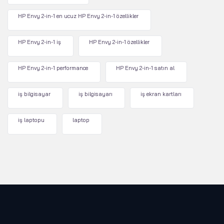
HP Envy 2-in-1 en ucuz HP Envy 2-in-1 özellikler
HP Envy 2-in-1 iş
HP Envy 2-in-1 özellikler
HP Envy 2-in-1 performance
HP Envy 2-in-1 satın al
iş bilgisayar
iş bilgisayarı
iş ekran kartları
iş laptopu
laptop