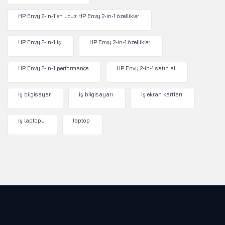
HP Envy 2-in-1 en ucuz HP Envy 2-in-1 özellikler
HP Envy 2-in-1 iş
HP Envy 2-in-1 özellikler
HP Envy 2-in-1 performance
HP Envy 2-in-1 satın al
iş bilgisayar
iş bilgisayarı
iş ekran kartları
iş laptopu
laptop