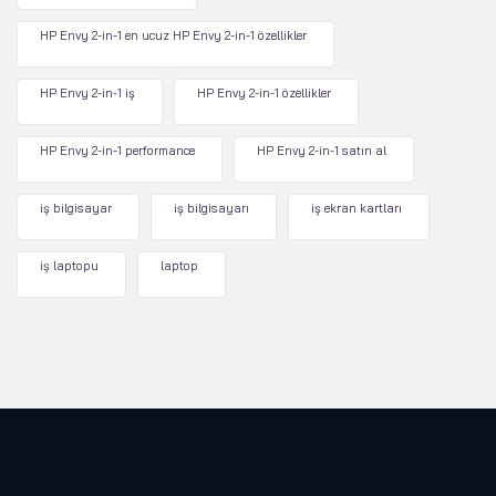
HP Envy 2-in-1 en ucuz HP Envy 2-in-1 özellikler
HP Envy 2-in-1 iş
HP Envy 2-in-1 özellikler
HP Envy 2-in-1 performance
HP Envy 2-in-1 satın al
iş bilgisayar
iş bilgisayarı
iş ekran kartları
iş laptopu
laptop