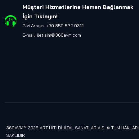
Müşteri Hizmetlerine Hemen Bağlanmak
İçin Tıklayın
!
Bizi Arayın: +90 850 532 9312
E-mail:
iletisim@360avm.com
360AVM™ 2025 ART HİTİ DİJİTAL SANATLAR A.Ş. © TÜM HAKLARI
SAKLIDIR