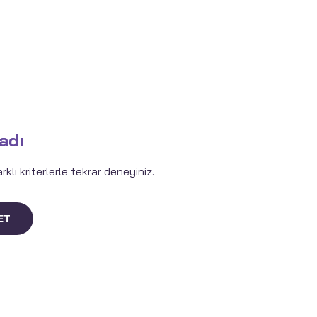
adı
lı kriterlerle tekrar deneyiniz.
ET