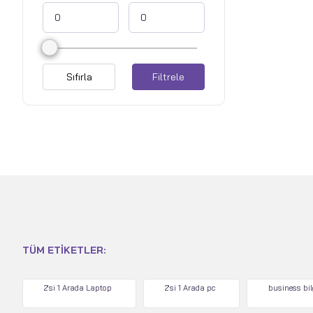
Sıfırla
Filtrele
TÜM ETIKETLER:
2'si 1 Arada Laptop
2'si 1 Arada pc
business bi