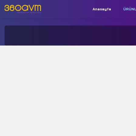
Anasayfa
ÜRÜN
İletişim:
+90 850 532 9312