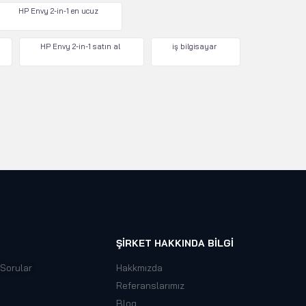
HP Envy 2-in-1 en ucuz
HP Envy 2-in-1 satın al
iş bilgisayar
ŞIRKET HAKKINDA BILGI
 Sorular
Hakkmızda
Referanslarımız
Blog