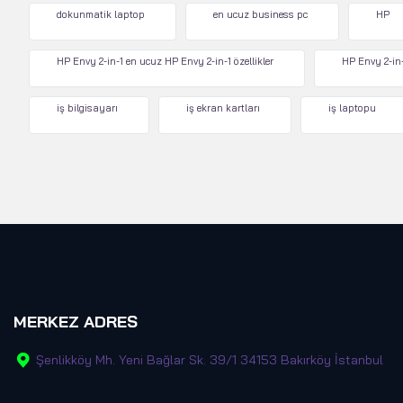
dokunmatik laptop
en ucuz business pc
HP
HP Envy 2-in-1 en ucuz HP Envy 2-in-1 özellikler
HP Envy 2-in-
iş bilgisayarı
iş ekran kartları
iş laptopu
MERKEZ ADRES
Şenlikköy Mh. Yeni Bağlar Sk. 39/1 34153 Bakırköy İstanbul