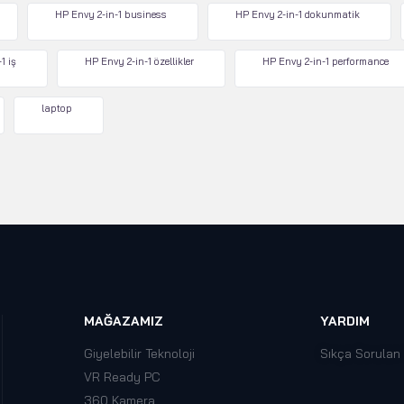
HP Envy 2-in-1 business
HP Envy 2-in-1 dokunmatik
1 iş
HP Envy 2-in-1 özellikler
HP Envy 2-in-1 performance
laptop
MAĞAZAMIZ
YARDIM
Giyelebilir Teknoloji
Sıkça Sorulan
VR Ready PC
360 Kamera