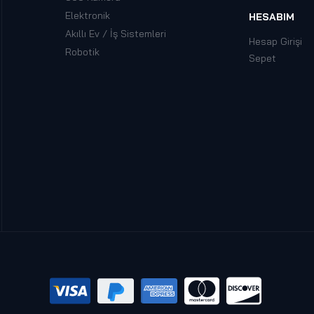
Elektronik
HESABIM
Akıllı Ev / İş Sistemleri
Hesap Girişi
Robotik
Sepet