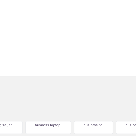
lgisayar
business laptop
business pc
busine