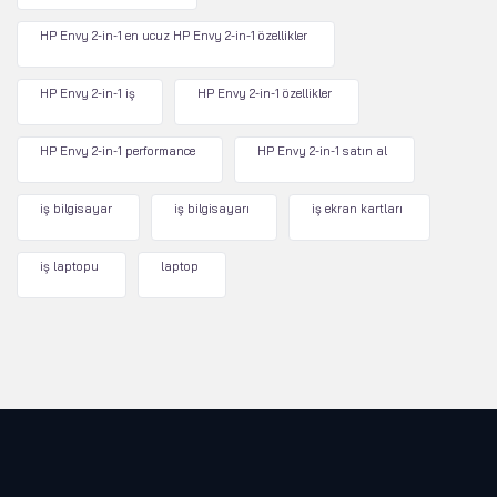
HP Envy 2-in-1 en ucuz HP Envy 2-in-1 özellikler
HP Envy 2-in-1 iş
HP Envy 2-in-1 özellikler
HP Envy 2-in-1 performance
HP Envy 2-in-1 satın al
iş bilgisayar
iş bilgisayarı
iş ekran kartları
iş laptopu
laptop