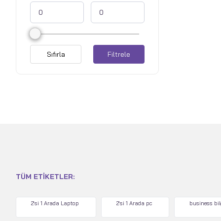
Sıfırla
Filtrele
TÜM ETIKETLER:
2'si 1 Arada Laptop
2'si 1 Arada pc
business bi