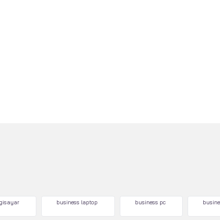
lgisayar
business laptop
business pc
busine