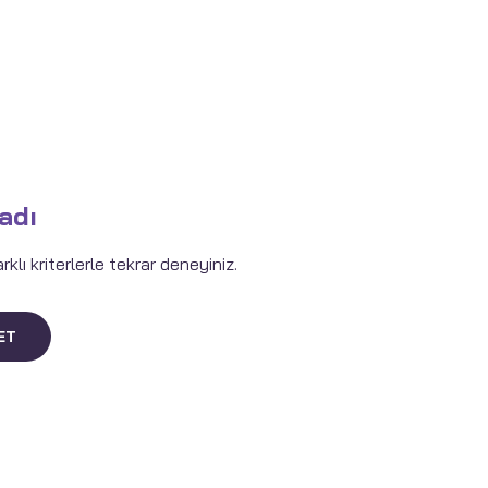
adı
lı kriterlerle tekrar deneyiniz.
ET