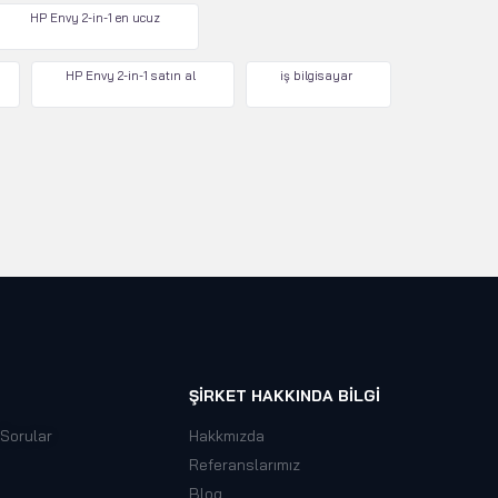
HP Envy 2-in-1 en ucuz
HP Envy 2-in-1 satın al
iş bilgisayar
ŞIRKET HAKKINDA BILGI
 Sorular
Hakkmızda
Referanslarımız
Blog