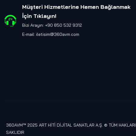
Müşteri Hizmetlerine Hemen Bağlanmak
İçin Tıklayın
!
Bizi Arayın: +90 850 532 9312
E-mail:
iletisim@360avm.com
360AVM™ 2025 ART HİTİ DİJİTAL SANATLAR A.Ş. © TÜM HAKLARI
SAKLIDIR