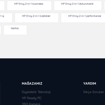
HP Envy 2-in-1 business
HP Envy 2-in-1 dokunmatik
1 iş
HP Envy 2-in-1 özellikler
HP Envy 2-in-1 performance
laptop
MAĞAZAMIZ
YARDIM
Giyelebilir Teknoloji
Sıkça Sorulan
VR Ready PC
360 Kamera