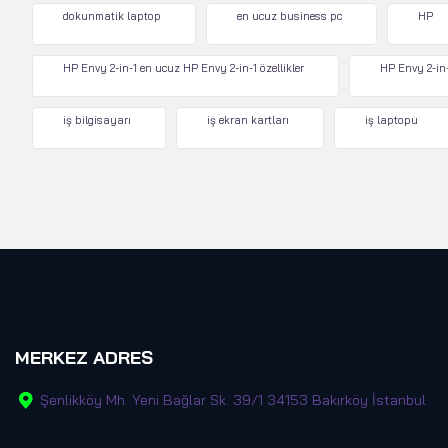
dokunmatik laptop
en ucuz business pc
HP
HP Envy 2-in-1 en ucuz HP Envy 2-in-1 özellikler
HP Envy 2-in-
iş bilgisayarı
iş ekran kartları
iş laptopu
MERKEZ ADRES
Şenlikköy Mh. Yeni Bağlar Sk. 39/1 34153 Bakırköy İstanbul