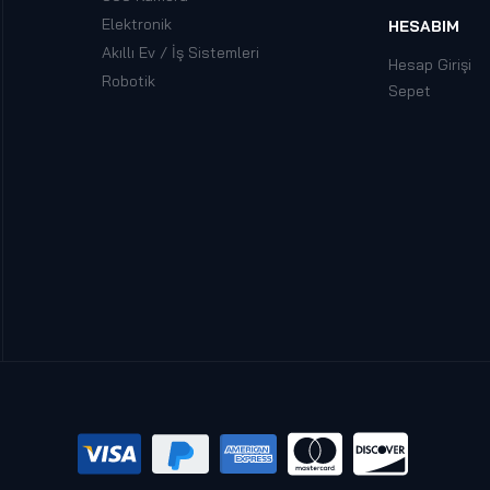
Elektronik
HESABIM
Akıllı Ev / İş Sistemleri
Hesap Girişi
Robotik
Sepet