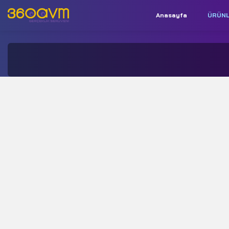
Anasayfa
ÜRÜN
İletişim:
+90 850 532 9312