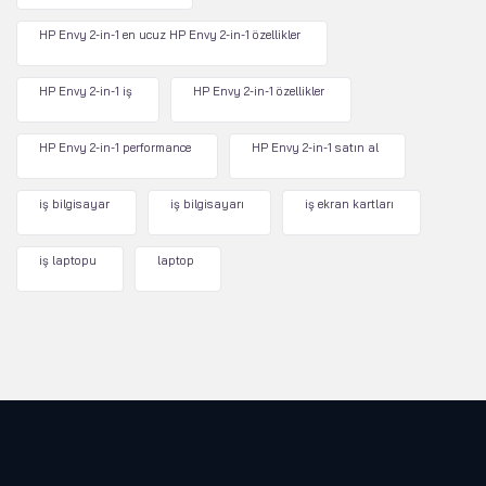
HP Envy 2-in-1 en ucuz HP Envy 2-in-1 özellikler
HP Envy 2-in-1 iş
HP Envy 2-in-1 özellikler
HP Envy 2-in-1 performance
HP Envy 2-in-1 satın al
iş bilgisayar
iş bilgisayarı
iş ekran kartları
iş laptopu
laptop