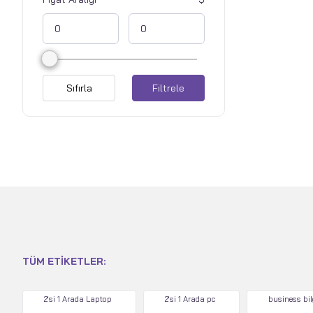
Sıfırla
Filtrele
TÜM ETIKETLER:
2'si 1 Arada Laptop
2'si 1 Arada pc
business bi