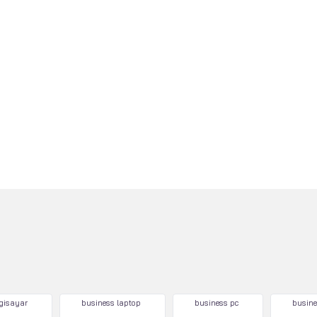
lgisayar
business laptop
business pc
busine