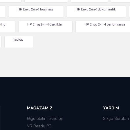
HP Envy 2-in-1 business
HP Envy 2-in-1 dokunmatik
1 iş
HP Envy 2-in-1 özellikler
HP Envy 2-in-1 performance
laptop
MAĞAZAMIZ
YARDIM
Giyelebilir Teknoloji
Sıkça Sorulan
VR Ready PC