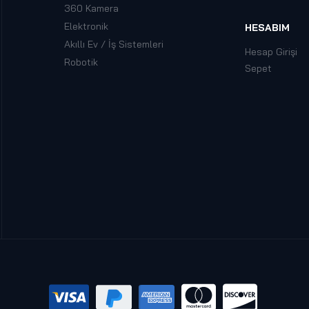
360 Kamera
Elektronik
HESABIM
Akıllı Ev / İş Sistemleri
Hesap Girişi
Robotik
Sepet