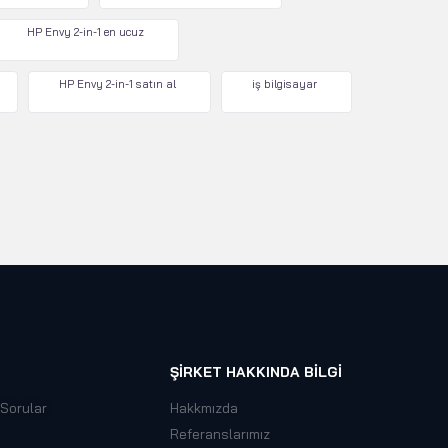
HP Envy 2-in-1 en ucuz
HP Envy 2-in-1 satın al
iş bilgisayar
ŞIRKET HAKKINDA BILGI
 Sorular
Hakkmızda
Referanslarımız