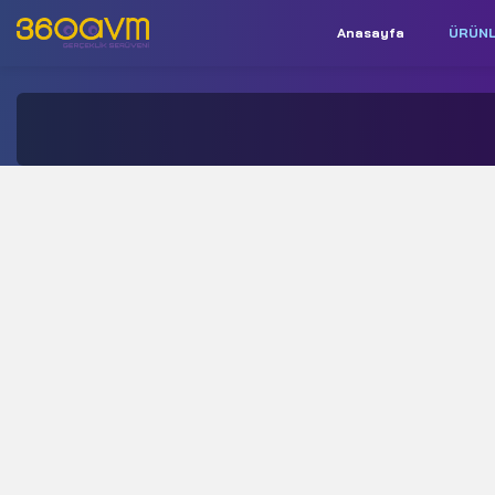
Anasayfa
ÜRÜN
İletişim:
+90 850 532 9312