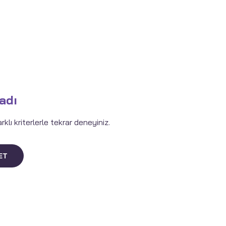
adı
lı kriterlerle tekrar deneyiniz.
ET