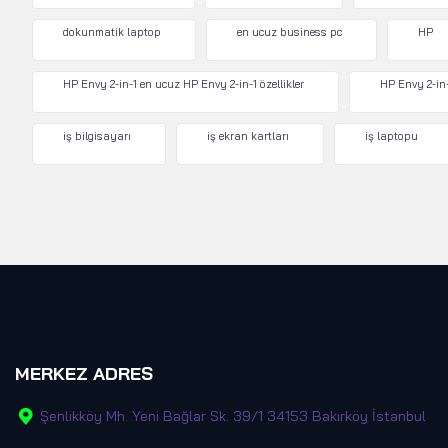
dokunmatik laptop
en ucuz business pc
HP
HP Envy 2-in-1 en ucuz HP Envy 2-in-1 özellikler
HP Envy 2-in-
iş bilgisayarı
iş ekran kartları
iş laptopu
MERKEZ ADRES
Şenlikköy Mh. Yeni Bağlar Sk. 39/1 34153 Bakırköy İstanbul