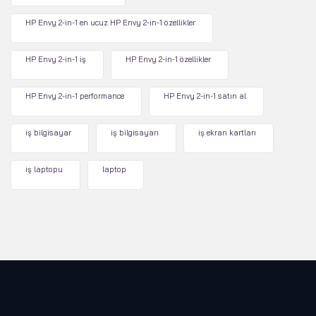
HP Envy 2-in-1 en ucuz HP Envy 2-in-1 özellikler
HP Envy 2-in-1 iş
HP Envy 2-in-1 özellikler
HP Envy 2-in-1 performance
HP Envy 2-in-1 satın al
iş bilgisayar
iş bilgisayarı
iş ekran kartları
iş laptopu
laptop