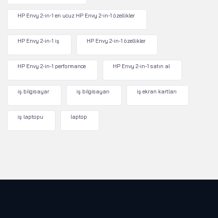
HP Envy 2-in-1 en ucuz HP Envy 2-in-1 özellikler
HP Envy 2-in-1 iş
HP Envy 2-in-1 özellikler
HP Envy 2-in-1 performance
HP Envy 2-in-1 satın al
iş bilgisayar
iş bilgisayarı
iş ekran kartları
iş laptopu
laptop