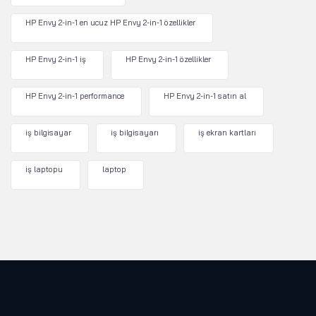
HP Envy 2-in-1 en ucuz HP Envy 2-in-1 özellikler
HP Envy 2-in-1 iş
HP Envy 2-in-1 özellikler
HP Envy 2-in-1 performance
HP Envy 2-in-1 satın al
iş bilgisayar
iş bilgisayarı
iş ekran kartları
iş laptopu
laptop