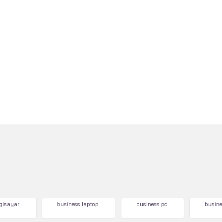
lgisayar
business laptop
business pc
busine