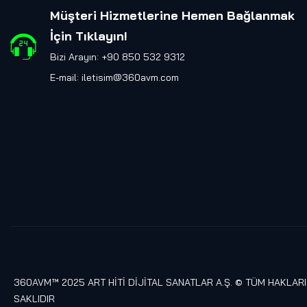
Müşteri Hizmetlerine Hemen Bağlanmak
İçin Tıklayın
!
Bizi Arayın: +90 850 532 9312
E-mail:
iletisim@360avm.com
360AVM™ 2025 ART HİTİ DİJİTAL SANATLAR A.Ş. © TÜM HAKLARI
SAKLIDIR