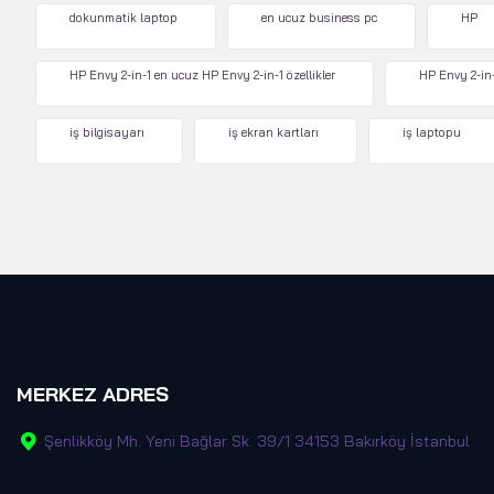
dokunmatik laptop
en ucuz business pc
HP
HP Envy 2-in-1 en ucuz HP Envy 2-in-1 özellikler
HP Envy 2-in-
iş bilgisayarı
iş ekran kartları
iş laptopu
MERKEZ ADRES
Şenlikköy Mh. Yeni Bağlar Sk. 39/1 34153 Bakırköy İstanbul