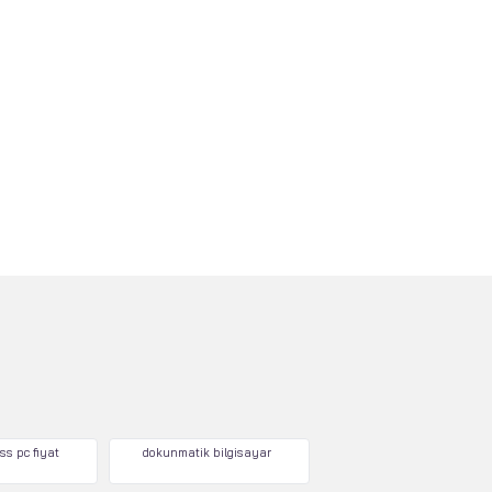
ss pc fiyat
dokunmatik bilgisayar