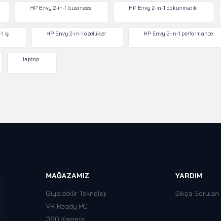
HP Envy 2-in-1 business
HP Envy 2-in-1 dokunmatik
1 iş
HP Envy 2-in-1 özellikler
HP Envy 2-in-1 performance
laptop
MAĞAZAMIZ
YARDIM
Giyelebilir Teknoloji
Sıkça Sorulan
VR Ready PC
360 Kamera