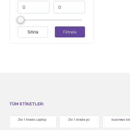
Sıfırla
Filtrele
TÜM ETIKETLER:
2'si 1 Arada Laptop
2'si 1 Arada pc
business bi