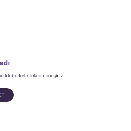
adı
lı kriterlerle tekrar deneyiniz.
ET