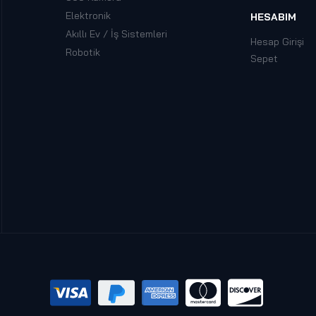
Elektronik
HESABIM
Akıllı Ev / İş Sistemleri
Hesap Girişi
Robotik
Sepet