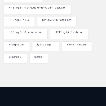
HP Envy 2-in-1 en ucuz HP Envy 2-in-1 özellikler
HP Envy 2-in-1 iş
HP Envy 2-in-1 özellikler
HP Envy 2-in-1 performance
HP Envy 2-in-1 satın al
iş bilgisayar
iş bilgisayarı
iş ekran kartları
iş laptopu
laptop