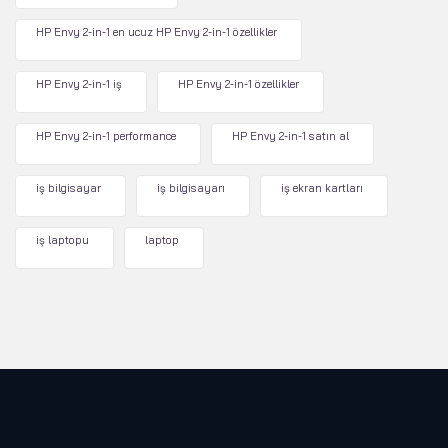
HP Envy 2-in-1 en ucuz HP Envy 2-in-1 özellikler
HP Envy 2-in-1 iş
HP Envy 2-in-1 özellikler
HP Envy 2-in-1 performance
HP Envy 2-in-1 satın al
iş bilgisayar
iş bilgisayarı
iş ekran kartları
iş laptopu
laptop