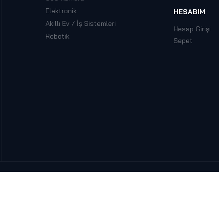
Elektronik
HESABIM
Akıllı Ev / İş Sistemleri
Hesap Girişi
Robotik
Sepet