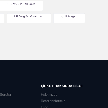
HP Envy 2-in-1 en ucuz
HP Envy 2-in-1 satın al
iş bilgisayar
ŞIRKET HAKKINDA BILGI
 Sorular
Hakkmızda
Referanslarımız
Blog