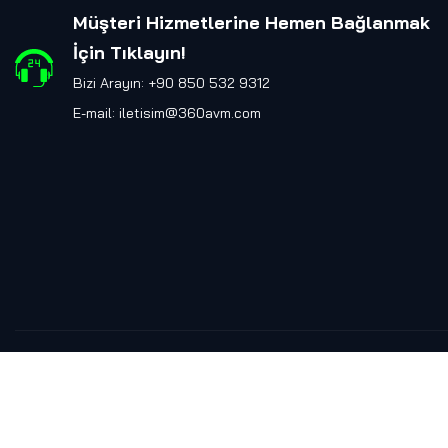
Müşteri Hizmetlerine Hemen Bağlanmak
İçin Tıklayın
!
Bizi Arayın: +90 850 532 9312
E-mail:
iletisim@360avm.com
360AVM™ 2025 ART HİTİ DİJİTAL SANATLAR A.Ş. © TÜM HAKLARI
SAKLIDIR