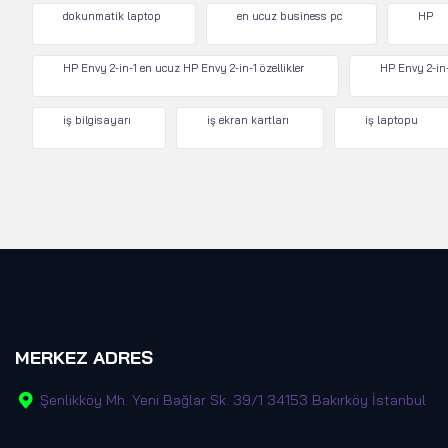
dokunmatik laptop
en ucuz business pc
HP
HP Envy 2-in-1 en ucuz HP Envy 2-in-1 özellikler
HP Envy 2-in-
iş bilgisayarı
iş ekran kartları
iş laptopu
MERKEZ ADRES
Şenlikköy Mh. Yeni Bağlar Sk. 39/1 34153 Bakırköy İstanbul