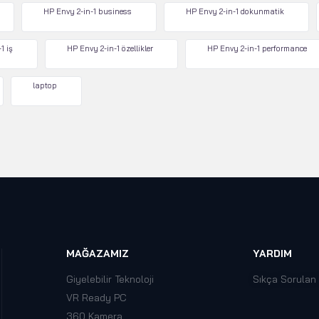
HP Envy 2-in-1 business
HP Envy 2-in-1 dokunmatik
1 iş
HP Envy 2-in-1 özellikler
HP Envy 2-in-1 performance
laptop
MAĞAZAMIZ
YARDIM
Giyelebilir Teknoloji
Sıkça Sorulan
VR Ready PC
360 Kamera