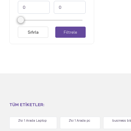
Sıfırla
Filtrele
TÜM ETIKETLER:
2'si 1 Arada Laptop
2'si 1 Arada pc
business bi