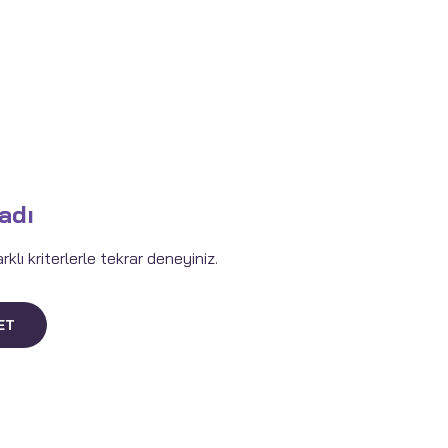
adı
lı kriterlerle tekrar deneyiniz.
ET