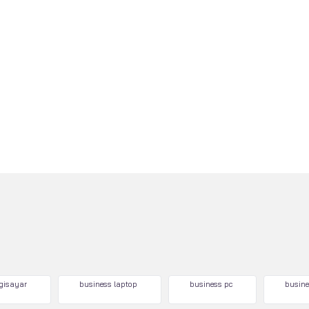
lgisayar
business laptop
business pc
busine