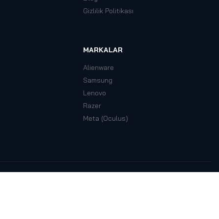
Gizlilik Politikası
MARKALAR
Alienware
Samsung
Lenovo
Razer
Meta (Oculus)