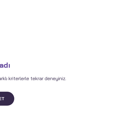
adı
lı kriterlerle tekrar deneyiniz.
ET