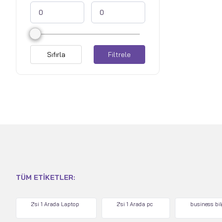
Sıfırla
Filtrele
TÜM ETIKETLER:
2'si 1 Arada Laptop
2'si 1 Arada pc
business bi