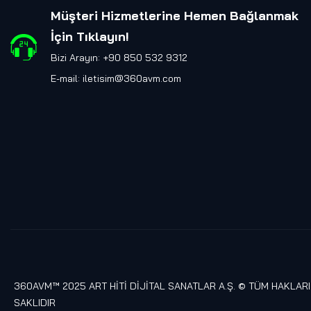
Müşteri Hizmetlerine Hemen Bağlanmak
İçin Tıklayın
!
Bizi Arayın: +90 850 532 9312
E-mail:
iletisim@360avm.com
360AVM™ 2025 ART HİTİ DİJİTAL SANATLAR A.Ş. © TÜM HAKLARI
SAKLIDIR