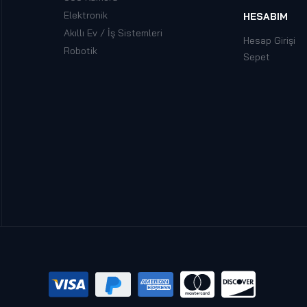
Elektronik
HESABIM
Akıllı Ev / İş Sistemleri
Hesap Girişi
Robotik
Sepet