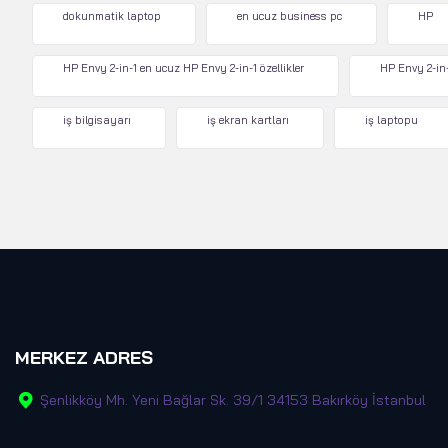
dokunmatik laptop
en ucuz business pc
HP
HP Envy 2-in-1 en ucuz HP Envy 2-in-1 özellikler
HP Envy 2-in-
iş bilgisayarı
iş ekran kartları
iş laptopu
MERKEZ ADRES
Şenlikköy Mh. Yeni Bağlar Sk. 39/1 34153 Bakırköy İstanbul