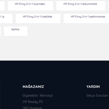
HP Envy 2-in-1 business
HP Envy 2-in-1 dokunmatik
1 iş
HP Envy 2-in-1 özellikler
HP Envy 2-in-1 performance
laptop
MAĞAZAMIZ
YARDIM
Giyelebilir Teknoloji
Sıkça Sorulan
VR Ready PC
360 Kamera