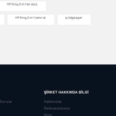
HP Envy 2-in-1 en ucuz
HP Envy 2-in-1 satın al
iş bilgisayar
ŞIRKET HAKKINDA BILGI
 Sorular
Hakkmızda
Referanslarımız
Blog