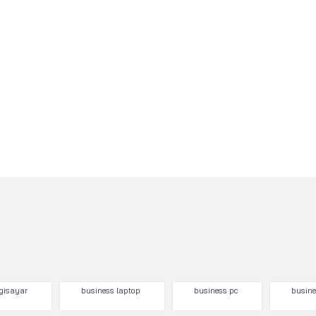
lgisayar
business laptop
business pc
busine