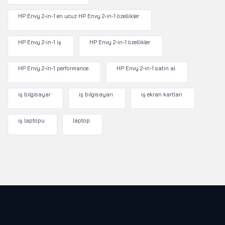
HP Envy 2-in-1 en ucuz HP Envy 2-in-1 özellikler
HP Envy 2-in-1 iş
HP Envy 2-in-1 özellikler
HP Envy 2-in-1 performance
HP Envy 2-in-1 satın al
iş bilgisayar
iş bilgisayarı
iş ekran kartları
iş laptopu
laptop