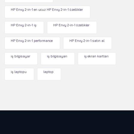
HP Envy 2-in-1 en ucuz HP Envy 2-in-1 özellikler
HP Envy 2-in-1 iş
HP Envy 2-in-1 özellikler
HP Envy 2-in-1 performance
HP Envy 2-in-1 satın al
iş bilgisayar
iş bilgisayarı
iş ekran kartları
iş laptopu
laptop