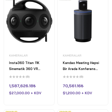
KAMERALAR
KAMERALAR
Insta360 Titan 11K
Kandao Meeting Hepsi
Sinematik 360 VR
Bir Arada Konferans
Kamera
Kamera
(0)
(0)
5
5
üzerinden
üzerinden
1,587,626.18
₺
70,561.16
₺
0
0
oy
oy
$
27,000.00 + KDV
$
1,200.00 + KDV
aldı
aldı