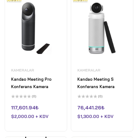
KAMERALAR
KAMERALAR
Kandao Meeting Pro
Kandao Meeting S
Konferans Kamera
Konferans Kamera
(0)
(0)
5
5
üzerinden
üzerinden
117,601.94
₺
76,441.26
₺
0
0
oy
oy
$
2,000.00 + KDV
$
1,300.00 + KDV
aldı
aldı