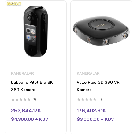
KAMERALAR
KAMERALAR
Labpano Pilot Era 8K
Vuze Plus 3D 360 VR
360 Kamera
Kamera
(0)
(0)
5
5
üzerinden
üzerinden
252,844.17
₺
176,402.91
₺
0
0
oy
oy
$
4,300.00 + KDV
$
3,000.00 + KDV
aldı
aldı