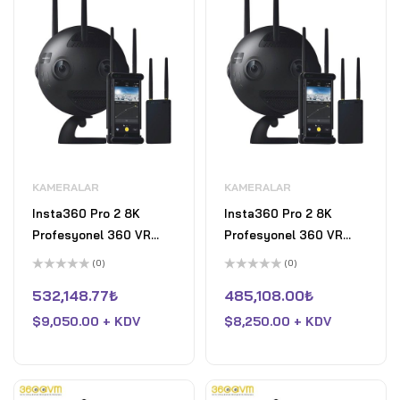
KAMERALAR
KAMERALAR
Insta360 Pro 2 8K
Insta360 Pro 2 8K
Profesyonel 360 VR
Profesyonel 360 VR
Kamera
Kamera
(0)
(0)
5
5
üzerinden
üzerinden
532,148.77
₺
485,108.00
₺
0
0
oy
oy
$
9,050.00 + KDV
$
8,250.00 + KDV
aldı
aldı