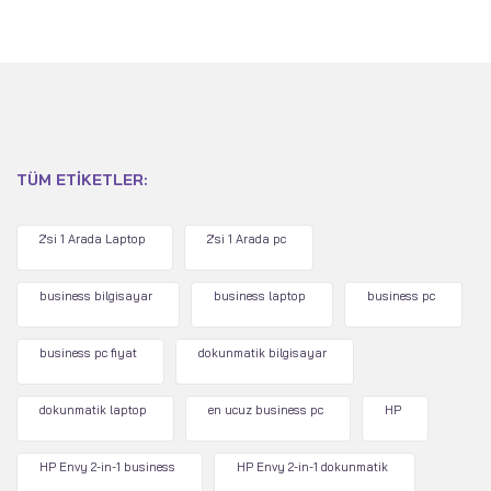
TÜM ETIKETLER:
2'si 1 Arada Laptop
2'si 1 Arada pc
business bilgisayar
business laptop
business pc
business pc fiyat
dokunmatik bilgisayar
dokunmatik laptop
en ucuz business pc
HP
HP Envy 2-in-1 business
HP Envy 2-in-1 dokunmatik