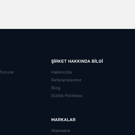
ŞIRKET HAKKINDA BILGI
 Sorular
Hakkmızda
Referanslarımız
Blog
Gizlilik Politikası
MARKALAR
Alienware