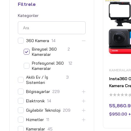
Filtrele
Kategoriler
360 Kamera
14
Bireysel 360
2
Kameralar
Profesyonel 360
12
Kameralar
KAMERALAR
Akıllı Ev / İş
3
Insta360 
Sistemleri
Kamera Cre
Bilgisayarlar
229
(
Elektronik
14
5
üzerinden
55,860.9
0
Giyilebilir Teknoloji
209
oy
$
950.00 
aldı
Hizmetler
11
Kameralar
45