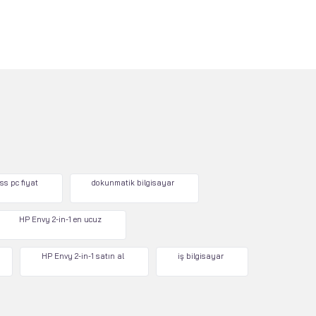
ss pc fiyat
dokunmatik bilgisayar
HP Envy 2-in-1 en ucuz
HP Envy 2-in-1 satın al
iş bilgisayar