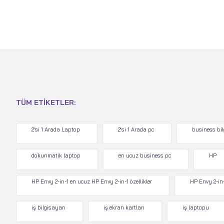
TÜM ETIKETLER:
2'si 1 Arada Laptop
2'si 1 Arada pc
business bi
dokunmatik laptop
en ucuz business pc
HP
HP Envy 2-in-1 en ucuz HP Envy 2-in-1 özellikler
HP Envy 2-in-
iş bilgisayarı
iş ekran kartları
iş laptopu