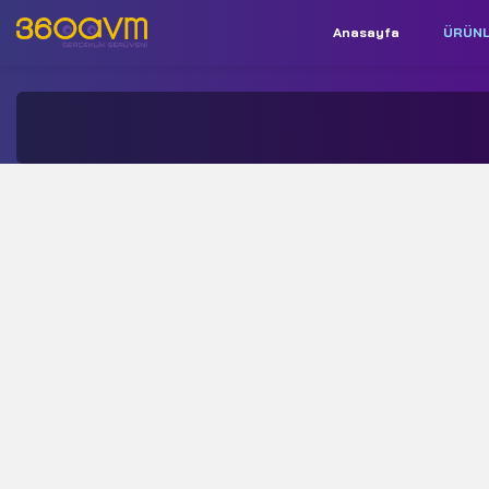
Anasayfa
ÜRÜN
İletişim:
+90 850 532 9312