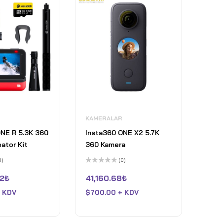
KAMERALAR
ONE R 5.3K 360
Insta360 ONE X2 5.7K
ator Kit
360 Kamera
0)
(0)
5
üzerinden
2
₺
41,160.68
₺
0
oy
+ KDV
$
700.00 + KDV
aldı