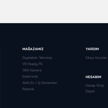
MAĞAZAMIZ
YARDIM
Giyelebilir Teknoloji
Sıkça Sorulan
VR Ready PC
360 Kamera
Elektronik
HESABIM
Akıllı Ev / İş Sistemleri
Hesap Girişi
Robotik
Sepet