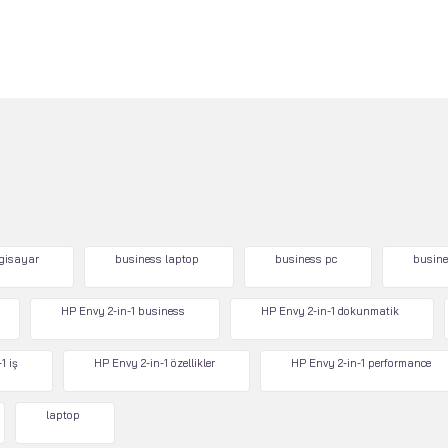
lgisayar
business laptop
business pc
busine
HP Envy 2-in-1 business
HP Envy 2-in-1 dokunmatik
1 iş
HP Envy 2-in-1 özellikler
HP Envy 2-in-1 performance
laptop