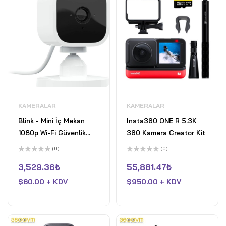
KAMERALAR
KAMERALAR
Blink - Mini İç Mekan
Insta360 ONE R 5.3K
1080p Wi-Fi Güvenlik
360 Kamera Creator Kit
Kamerası - Beyaz
(0)
(0)
5
5
üzerinden
üzerinden
3,529.36
₺
55,881.47
₺
0
0
oy
oy
$
60.00 + KDV
$
950.00 + KDV
aldı
aldı