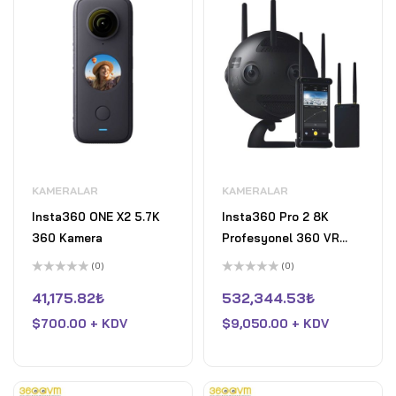
KAMERALAR
KAMERALAR
Insta360 ONE X2 5.7K
Insta360 Pro 2 8K
360 Kamera
Profesyonel 360 VR
Kamera
(0)
(0)
5
5
üzerinden
üzerinden
41,175.82
₺
532,344.53
₺
0
0
oy
oy
$
700.00 + KDV
$
9,050.00 + KDV
aldı
aldı