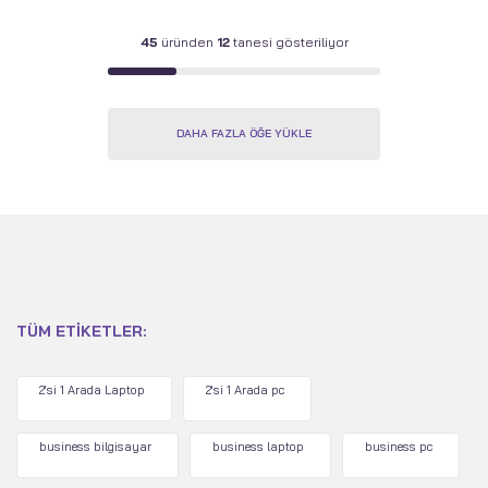
45
üründen
12
tanesi gösteriliyor
DAHA FAZLA ÖĞE YÜKLE
TÜM ETIKETLER:
2'si 1 Arada Laptop
2'si 1 Arada pc
business bilgisayar
business laptop
business pc