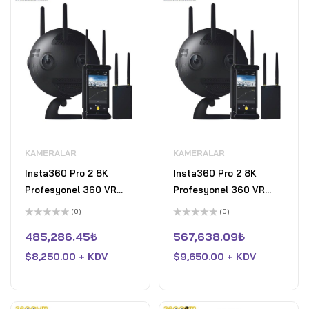
KAMERALAR
KAMERALAR
Insta360 Pro 2 8K
Insta360 Pro 2 8K
Profesyonel 360 VR
Profesyonel 360 VR
Kamera
Kamera
(0)
(0)
5
5
üzerinden
üzerinden
485,286.45
₺
567,638.09
₺
0
0
oy
oy
$
8,250.00 + KDV
$
9,650.00 + KDV
aldı
aldı