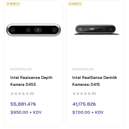
KAMERALAR
KAMERALAR
Intel Realsense Depth
Intel RealSense Derinlik
Kamera D455
Kamerası D415
(0)
(0)
5
5
üzerinden
üzerinden
55,881.47
₺
41,175.82
₺
0
0
oy
oy
$
950.00 + KDV
$
700.00 + KDV
aldı
aldı