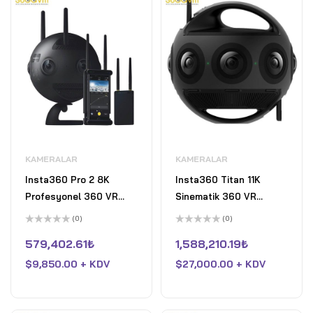
KAMERALAR
KAMERALAR
Insta360 Pro 2 8K
Insta360 Titan 11K
Profesyonel 360 VR
Sinematik 360 VR
Kamera
Kamera
(0)
(0)
5
5
üzerinden
üzerinden
579,402.61
₺
1,588,210.19
₺
0
0
oy
oy
$
9,850.00 + KDV
$
27,000.00 + KDV
aldı
aldı