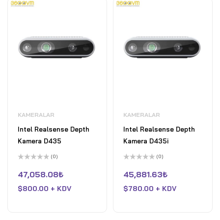
KAMERALAR
KAMERALAR
Intel Realsense Depth
Intel Realsense Depth
Kamera D435
Kamera D435i
(0)
(0)
5
5
üzerinden
üzerinden
47,058.08
₺
45,881.63
₺
0
0
oy
oy
$
800.00 + KDV
$
780.00 + KDV
aldı
aldı