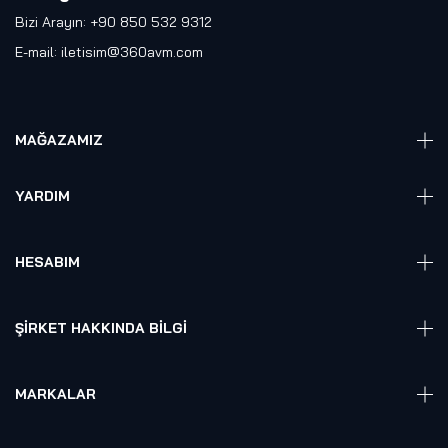
Bizi Arayın: +90 850 532 9312
E-mail:
iletisim@360avm.com
MAĞAZAMIZ
Giyelebilir Teknoloji
YARDIM
VR Ready PC
360 Kamera
Sıkça Sorulan Sorular
Elektronik
HESABIM
Akıllı Ev / İş Sistemleri
Hesap Girişi
Robotik
Sepet
ŞIRKET HAKKINDA BILGI
Hakkmızda
Referanslarımız
MARKALAR
Blog
Alienware
Gizlilik Politikası