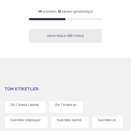
14
üründen
12
tanesi gösteriliyor
DAHA FAZLA ÖĞE YÜKLE
TÜM ETIKETLER:
2'si 1 Arada Laptop
2'si 1 Arada pc
business bilgisayar
business laptop
business pc