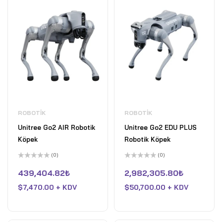
ROBOTIK
ROBOTIK
Unitree Go2 AIR Robotik
Unitree Go2 EDU PLUS
Köpek
Robotik Köpek
(0)
(0)
5
5
üzerinden
üzerinden
439,404.82
₺
2,982,305.80
₺
0
0
oy
oy
$
7,470.00 + KDV
$
50,700.00 + KDV
aldı
aldı