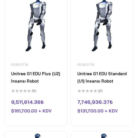
ROBOTIK
ROBOTIK
Unitree G1 EDU Plus (U2)
Unitree G1 EDU Standard
İnsansı Robot
(U1) İnsansı Robot
(0)
(0)
5
5
üzerinden
üzerinden
9,511,614.36
₺
7,746,936.37
₺
0
0
oy
oy
$
161,700.00 + KDV
$
131,700.00 + KDV
aldı
aldı