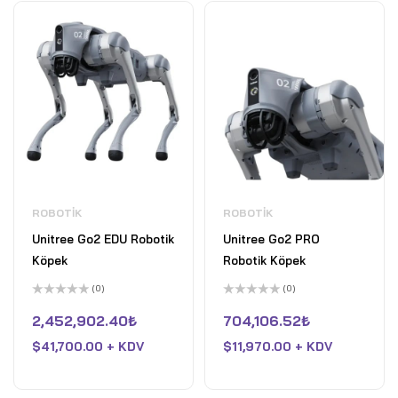
ROBOTIK
ROBOTIK
Unitree Go2 EDU Robotik
Unitree Go2 PRO
Köpek
Robotik Köpek
(0)
(0)
5
5
üzerinden
üzerinden
2,452,902.40
₺
704,106.52
₺
0
0
oy
oy
$
41,700.00 + KDV
$
11,970.00 + KDV
aldı
aldı