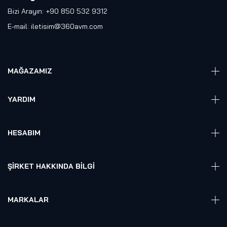
Bizi Arayın: +90 850 532 9312
E-mail:
iletisim@360avm.com
MAĞAZAMIZ
Giyelebilir Teknoloji
YARDIM
VR Ready PC
360 Kamera
Sıkça Sorulan Sorular
Elektronik
HESABIM
Akıllı Ev / İş Sistemleri
Hesap Girişi
Robotik
Sepet
ŞIRKET HAKKINDA BILGI
Hakkmızda
Referanslarımız
MARKALAR
Blog
Alienware
Gizlilik Politikası