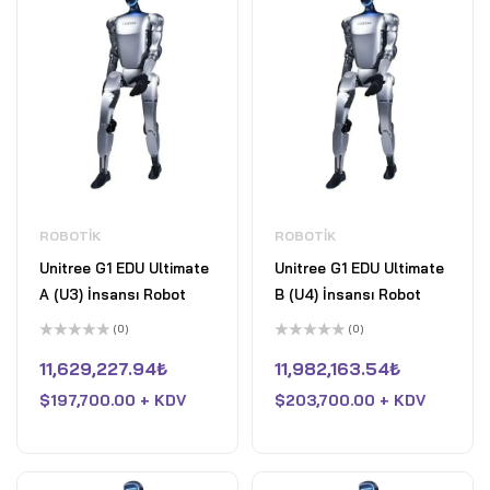
ROBOTIK
ROBOTIK
Unitree G1 EDU Ultimate
Unitree G1 EDU Ultimate
A (U3) İnsansı Robot
B (U4) İnsansı Robot
(0)
(0)
5
5
üzerinden
üzerinden
11,629,227.94
₺
11,982,163.54
₺
0
0
oy
oy
$
197,700.00 + KDV
$
203,700.00 + KDV
aldı
aldı