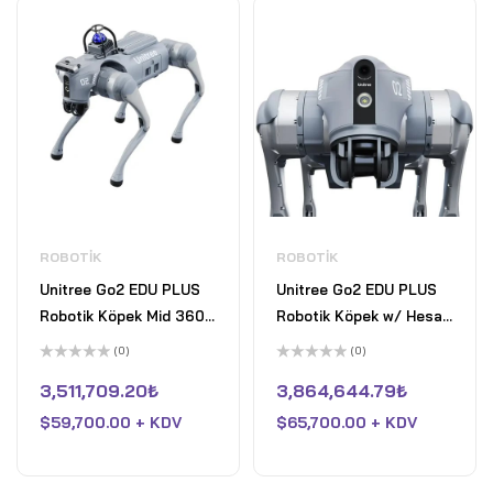
ROBOTIK
ROBOTIK
Unitree Go2 EDU PLUS
Unitree Go2 EDU PLUS
Robotik Köpek Mid 360
Robotik Köpek w/ Hesai
LiDAR ile
XT16 LiDAR
(0)
(0)
5
5
üzerinden
üzerinden
3,511,709.20
₺
3,864,644.79
₺
0
0
oy
oy
$
59,700.00 + KDV
$
65,700.00 + KDV
aldı
aldı