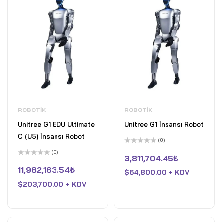
ROBOTIK
ROBOTIK
Unitree G1 EDU Ultimate
Unitree G1 İnsansı Robot
C (U5) İnsansı Robot
(0)
5
(0)
üzerinden
3,811,704.45
₺
5
0
üzerinden
oy
11,982,163.54
₺
$
64,800.00 + KDV
0
aldı
oy
$
203,700.00 + KDV
aldı