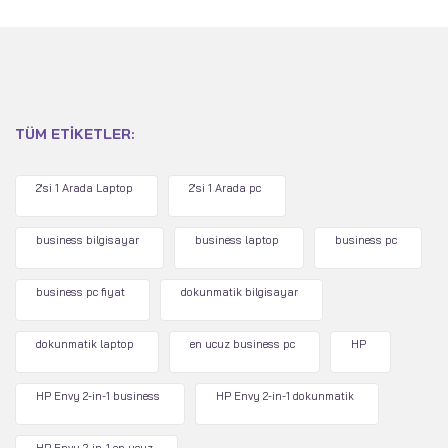
TÜM ETIKETLER:
2'si 1 Arada Laptop
2'si 1 Arada pc
business bilgisayar
business laptop
business pc
business pc fiyat
dokunmatik bilgisayar
dokunmatik laptop
en ucuz business pc
HP
HP Envy 2-in-1 business
HP Envy 2-in-1 dokunmatik