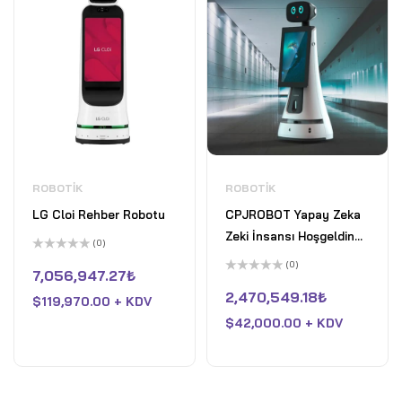
ROBOTIK
ROBOTIK
LG Cloi Rehber Robotu
CPJROBOT Yapay Zeka
Zeki İnsansı Hoşgeldin
(0)
Robotu PPBot
5
(0)
üzerinden
7,056,947.27
₺
0
5
oy
üzerinden
2,470,549.18
₺
$
119,970.00 + KDV
aldı
0
oy
$
42,000.00 + KDV
aldı