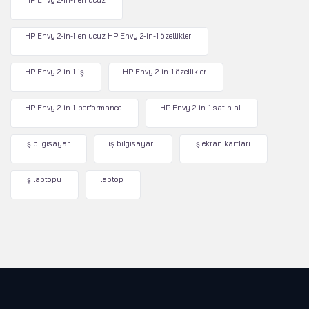
HP Envy 2-in-1 en ucuz
HP Envy 2-in-1 en ucuz HP Envy 2-in-1 özellikler
HP Envy 2-in-1 iş
HP Envy 2-in-1 özellikler
HP Envy 2-in-1 performance
HP Envy 2-in-1 satın al
iş bilgisayar
iş bilgisayarı
iş ekran kartları
iş laptopu
laptop