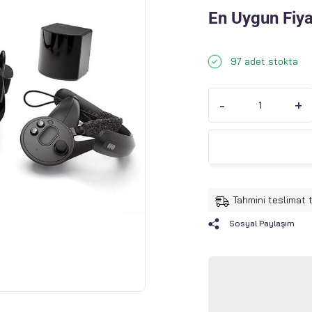
En Uygun Fiyat
97 adet stokta
-
+
Tahmini teslimat 
Sosyal Paylaşım