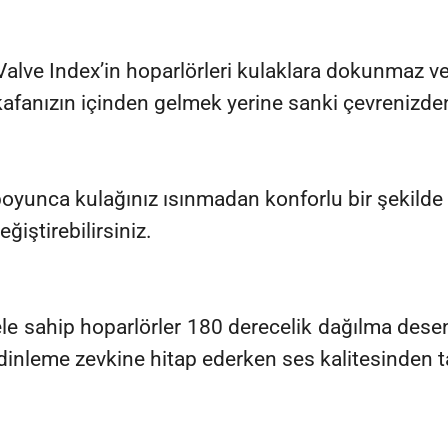
Valve Index’in hoparlörleri kulaklara dokunmaz v
 kafanızın içinden gelmek yerine sanki çevrenizde
boyunca kulağınız ısınmadan konforlu bir şekilde 
iştirebilirsiniz.
le sahip hoparlörler 180 derecelik dağılma desen
n dinleme zevkine hitap ederken ses kalitesinden 