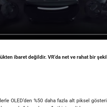
kten ibaret değildir. VR’da net ve rahat bir şe
erle OLED’den %50 daha fazla alt piksel gösteril