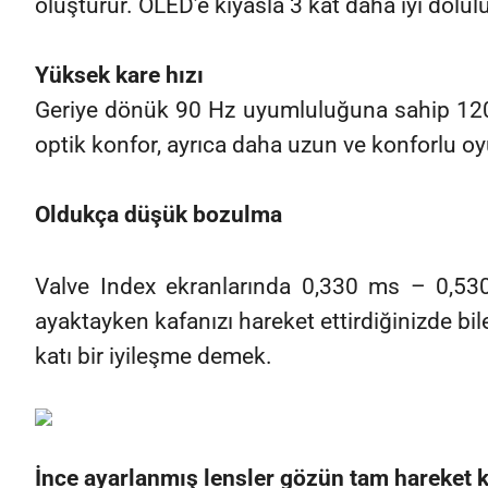
oluşturur. OLED’e kıyasla 3 kat daha iyi doluluk
Yüksek kare hızı
Geriye dönük 90 Hz uyumluluğuna sahip 120
optik konfor, ayrıca daha uzun ve konforlu o
Oldukça düşük bozulma
Valve Index ekranlarında 0,330 ms – 0,530 
ayaktayken kafanızı hareket ettirdiğinizde bi
katı bir iyileşme demek.
İnce ayarlanmış lensler gözün tam hareket ka