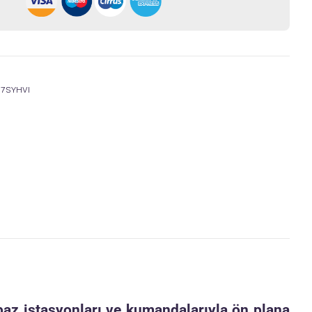
7SYHVI
 baz istasyonları ve kumandalarıyla ön plana