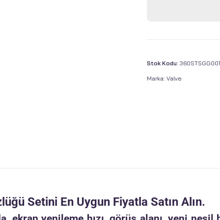
Stok Kodu:
360STSGG001
Marka:
Valve
üğü Setini En Uygun Fiyatla Satın Alın.
a, ekran yenileme hızı, görüş alanı, yeni nesil