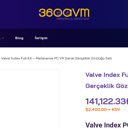
A
Blog
İletişim
Valve Index Full Kit – Metaverse PC VR Sanal Gerçeklik Gözlüğü Seti
Valve Index F
Gerçeklik Göz
141,122.33
$
2,400.00 + KDV
Valve Index P