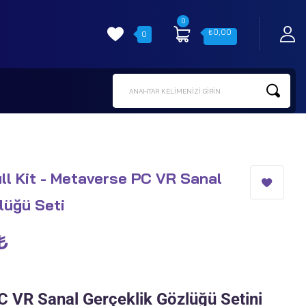
0
₺
0,00
0
ANAHTAR KELIMENIZI GIRIN
ull Kit - Metaverse PC VR Sanal
lüğü Seti
₺
C VR Sanal Gerçeklik Gözlüğü Setini