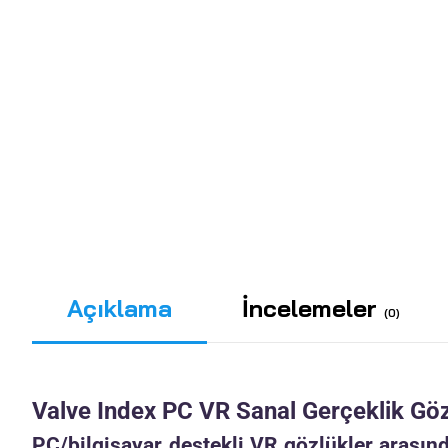
Açıklama
İncelemeler
(0)
Valve Index PC VR Sanal Gerçeklik Gözl
PC/bilgisayar destekli VR gözlükler arasınd