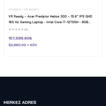
OYUNCU / VR READY
VR Ready – Acer Predator Helios 300 – 15.6" IPS QHD
165 Hz Gaming Laptop - Intel Core İ7-12700H - 8GB
Nvidia GeForce RTX 3070 - 16GB DDR5 RAM - 1TB PCIe 3
(0)
SSD - Win 11 Home - Lacivert
5
üzerinden
157,586.60
₺
0
oy
$
2,680.00 + KDV
aldı
MERKEZ ADRES