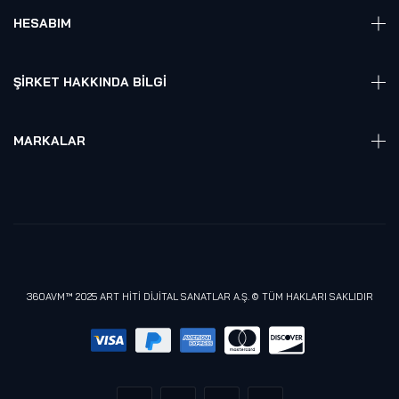
Elektronik
HESABIM
Akıllı Ev / İş Sistemleri
Hesap Girişi
Robotik
Sepet
ŞIRKET HAKKINDA BILGI
Hakkmızda
Referanslarımız
MARKALAR
Blog
Alienware
Gizlilik Politikası
Samsung
Lenovo
Razer
Meta (Oculus)
360AVM™ 2025 ART HİTİ DİJİTAL SANATLAR A.Ş. © TÜM HAKLARI SAKLIDIR