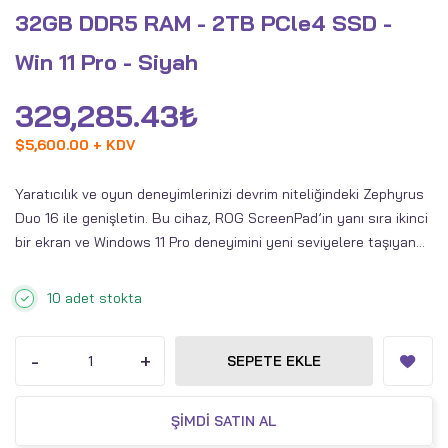
32GB DDR5 RAM - 2TB PCle4 SSD -
Win 11 Pro - Siyah
329,285.43
₺
$
5,600.00 + KDV
Yaratıcılık ve oyun deneyimlerinizi devrim niteliğindeki Zephyrus
Duo 16 ile genişletin. Bu cihaz, ROG ScreenPad’in yanı sıra ikinci
bir ekran ve Windows 11 Pro deneyimini yeni seviyelere taşıyan
Mini LED ana ekran ile donatılmıştır. En yeni AMD Ryzen 7000
Serisi işlemciler ve NVIDIA GeForce RTX 40 Serisi grafik
10 adet stokta
kartlarından maksimum performansı ortaya çıkarın. Yüksek
kapasiteli 90Wh bataryasıyla son derece taşınabilir olan bu
-
+
SEPETE EKLE
cihazla, her yerde yaratıcı çalışmalar yapabilir, oyun oynayabilir
ve verimli kalabilirsiniz.
ŞIMDI SATIN AL