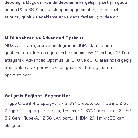
depolayın. Büyük miktarda depolama ve gelişmiş iletişim gücü
sunan PCIe SSD’ler, büyük oyun uygulamaları, birden fazla
sunucu, günlük yedeklemeler ve daha fazlası için idealdir.
MUX Anahtarı ve Advanced Optimus
MUX Anahtarı, çerçeveleri doğrudan dGPU’dan ekrana
yönlendirerek laptop oyun performansını %5-10 artırır, iGPU’yu
atlayarak. Advanced Optimus ile iGPU ve dGPU arasındaki geçiş
otomatik olarak görev bazında yapılır ve batarya ömrünü
optimize eder.
Gelişmiş Bağlantı Seçenekleri
1 Type C USB 4 DisplayPort / G-SYNC destekler, 1 USB 3.2 Gen
2 Type-C DisplayPort ve güç teslimi / G-SYNC destekler, 2 USB
3.2 Gen 1 Type-A, 1 2.5G LAN portu, 1 HDMI 2.1, 1 mikroSD kart
okuyucu