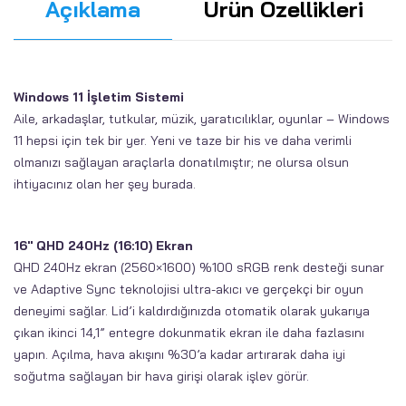
Açıklama
Ürün Özellikleri
Windows 11 İşletim Sistemi
Aile, arkadaşlar, tutkular, müzik, yaratıcılıklar, oyunlar – Windows
11 hepsi için tek bir yer. Yeni ve taze bir his ve daha verimli
olmanızı sağlayan araçlarla donatılmıştır; ne olursa olsun
ihtiyacınız olan her şey burada.
16″ QHD 240Hz (16:10) Ekran
QHD 240Hz ekran (2560×1600) %100 sRGB renk desteği sunar
ve Adaptive Sync teknolojisi ultra-akıcı ve gerçekçi bir oyun
deneyimi sağlar. Lid’i kaldırdığınızda otomatik olarak yukarıya
çıkan ikinci 14,1” entegre dokunmatik ekran ile daha fazlasını
yapın. Açılma, hava akışını %30’a kadar artırarak daha iyi
soğutma sağlayan bir hava girişi olarak işlev görür.