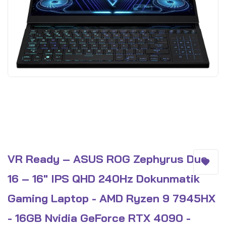
VR Ready – ASUS ROG Zephyrus Duo
16 – 16" IPS QHD 240Hz Dokunmatik
Gaming Laptop - AMD Ryzen 9 7945HX
- 16GB Nvidia GeForce RTX 4090 -