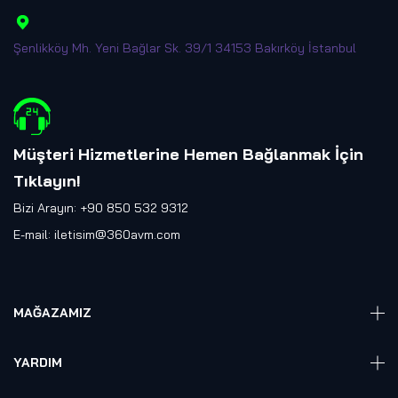
Şenlikköy Mh. Yeni Bağlar Sk. 39/1 34153 Bakırköy İstanbul
Müşteri Hizmetlerine Hemen Bağlanmak İçin
Tıklayın
!
Bizi Arayın: +90 850 532 9312
E-mail:
iletisim@360avm.com
MAĞAZAMIZ
Giyelebilir Teknoloji
YARDIM
VR Ready PC
360 Kamera
Sıkça Sorulan Sorular