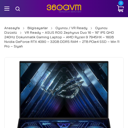
0
Anasayfa
Bilgisayarlar
Oyuncu / VR Ready
Oyuncu
Dizüstü
VR Ready – ASUS ROG Zephyrus Duo 16 – 16″ IPS QHD
240Hz Dokunmatik Gaming Laptop – AMD Ryzen 9 7945HX – 16GB
Nvidia GeForce RTX 4090 – 32GB DDR5 RAM – 2TB PCle4 SSD – Win 11
Pro – Siyah