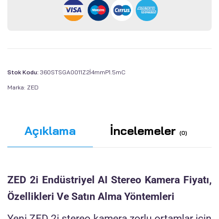
Stok Kodu:
360STSGA0011Z2İ4mmP1.5mC
Marka:
ZED
Açıklama
İncelemeler
(0)
ZED 2i Endüstriyel AI Stereo Kamera Fiyatı,
Özellikleri Ve Satın Alma Yöntemleri
Yeni ZED 2i stereo kamera zorlu ortamlar için