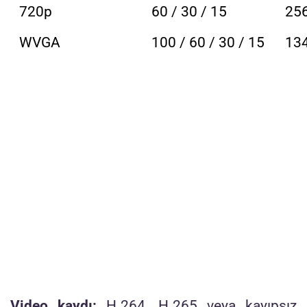
720p
60 / 30 / 15
25
WVGA
100 / 60 / 30 / 15
13
Video kaydı:
H.264, H.265 veya kayıpsız