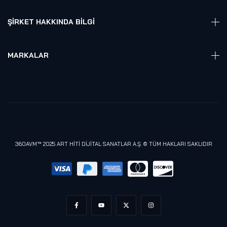
Hesap Girişi
Robotik
Sepet
ŞIRKET HAKKINDA BILGI
Hakkmızda
Referanslarımız
MARKALAR
Blog
Alienware
Gizlilik Politikası
Samsung
Lenovo
Razer
Meta (Oculus)
360AVM™ 2025 ART HİTİ DİJİTAL SANATLAR A.Ş. © TÜM HAKLARI SAKLIDIR