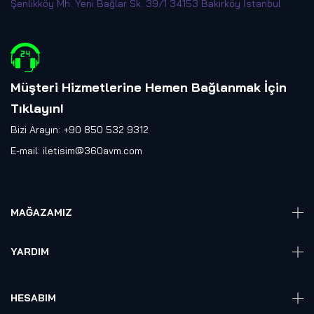
Şenlikköy Mh. Yeni Bağlar Sk. 39/1 34153 Bakırköy İstanbul
Müşteri Hizmetlerine Hemen Bağlanmak İçin
Tıklayın
!
Bizi Arayın: +90 850 532 9312
E-mail:
iletisim@360avm.com
MAĞAZAMIZ
Giyelebilir Teknoloji
YARDIM
VR Ready PC
360 Kamera
Sıkça Sorulan Sorular
Elektronik
HESABIM
Akıllı Ev / İş Sistemleri