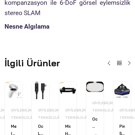
kompanzasyon ile 6-DoF görsel eylemsizlik
stereo SLAM
Nesne Algılama
İlgili Ürünler
GIYILEBILIR
LIR
GIYILEBILIR
GIYILEBILIR
GIYILEBILIR
GIYILEBI
TEKNOLOJI
OJI
TEKNOLOJI
TEKNOLOJI
TEKNOLOJI
TEKNOL
Oculus
Meta
Oculus
Microsoft
Pimax
Quest
(Oculus)
Link
Hololens
5K
2