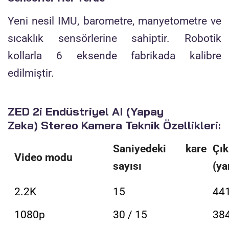
Yeni nesil IMU, barometre, manyetometre ve
sıcaklık sensörlerine sahiptir. Robotik
kollarla 6 eksende fabrikada kalibre
edilmiştir.
ZED 2i Endüstriyel AI (Yapay
Zeka) Stereo Kamera Teknik Özellikleri:
Saniyedeki kare
Çı
Video modu
sayısı
(ya
2.2K
15
44
1080p
30 / 15
38