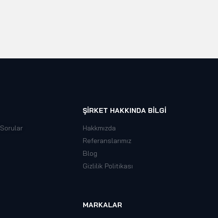
ŞIRKET HAKKINDA BILGI
 Sorular
Hakkmızda
Referanslarımız
Blog
Gizlilik Politikası
MARKALAR