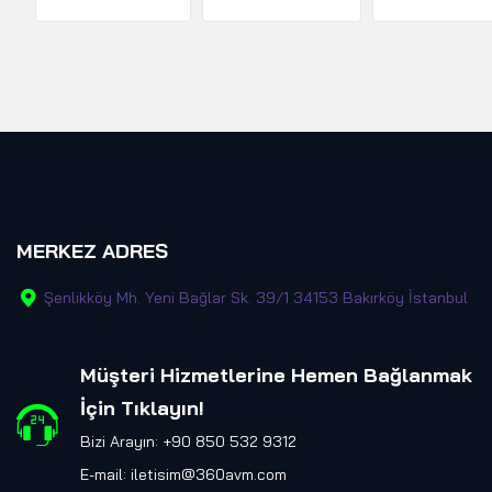
MERKEZ ADRES
Şenlikköy Mh. Yeni Bağlar Sk. 39/1 34153 Bakırköy İstanbul
Müşteri Hizmetlerine Hemen Bağlanmak
İçin Tıklayın
!
Bizi Arayın: +90 850 532 9312
E-mail:
iletisim@360avm.com