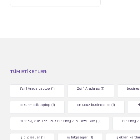
TÜM ETIKETLER:
2'si 1 Arada Laptop
(1)
2'si 1 Arada pc
(1)
busines
dokunmatik laptop
(1)
en ucuz business pc
(1)
H
HP Envy 2-in-1 en ucuz HP Envy 2-in-1 özellikler
(1)
HP Envy 2-i
iş bilgisayar
(1)
iş bilgisayarı
(1)
iş ekran kartlar