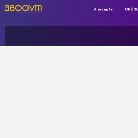
Anasayfa
ÜRÜN
İletişim:
+90 850 532 9312