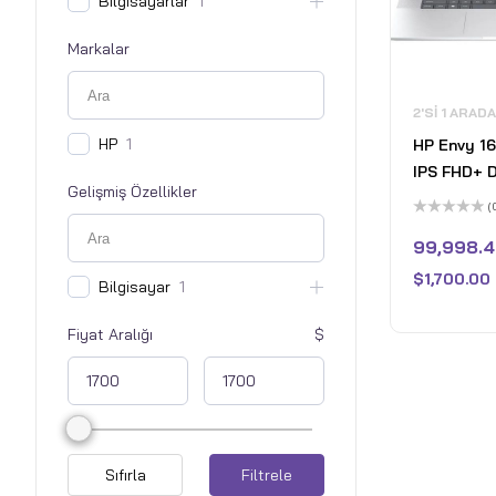
Bilgisayarlar
1
Markalar
2'SI 1 ARAD
HP
1
HP Envy 16
IPS FHD+ 
Gelişmiş Özellikler
2'si 1 Arad
(
Core Ultra
5
üzerinden
99,998.4
Arc Graph
0
oy
LPDDR5 RA
$
1,700.00
aldı
Bilgisayar
1
SSD Win 1
Fiyat Aralığı
Sıfırla
Filtrele