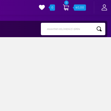
0
0
₺
0,00
ANAHTAR KELIMENIZI GIRIN