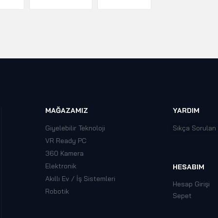
MAĞAZAMIZ
YARDIM
Giyelebilir Teknoloji
Sıkça Sorulan
VR Ready PC
360 Kamera
Elektronik
HESABIM
Akıllı Ev / İş Sistemleri
Hesap Girişi
Robotik
Sepet