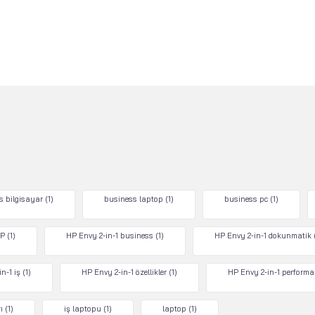
s bilgisayar
(1)
business laptop
(1)
business pc
(1)
P
(1)
HP Envy 2-in-1 business
(1)
HP Envy 2-in-1 dokunmatik
n-1 iş
(1)
HP Envy 2-in-1 özellikler
(1)
HP Envy 2-in-1 performa
ı
(1)
iş laptopu
(1)
laptop
(1)