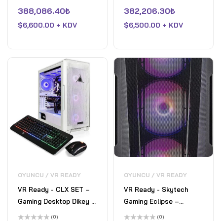
13900KF-64GB RAM-
24GB Nvidia GeForce
5
5
üzerinden
üzerinden
388,086.40
₺
382,206.30
₺
NVIDIA GeForce RTX
RTX 4090 - 64GB DDR5
0
0
oy
oy
4090-3TB NVMe M.2-
$
6,600.00 + KDV
RAM - SSD+HDD 1TB
$
6,500.00 + KDV
aldı
aldı
Beyaz
PCIe 6TB - Win 11 Home
- Sıvı Soğutma - 1000 W
- Beyaz
OYUNCU / VR READY
OYUNCU / VR READY
VR Ready - CLX SET –
VR Ready - Skytech
Gaming Desktop Dikey -
Gaming Eclipse –
Intel Core i9 13900KF -
Gaming Desktop Dikey -
(0)
(0)