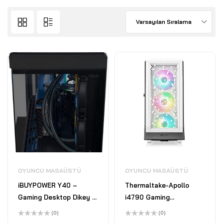
Varsayılan Sıralama
OYUNCU MASAÜSTÜ
OYUNCU MASAÜSTÜ
iBUYPOWER Y40 –
Thermaltake-Apollo
Gaming Desktop Dikey –
i4790 Gaming
Intel Core i7-13700KF –
Masaüstü-Intel Core i9-
(0)
(0)
12GB Nvidia GeForce
13900KF-32GB RAM-
5
5