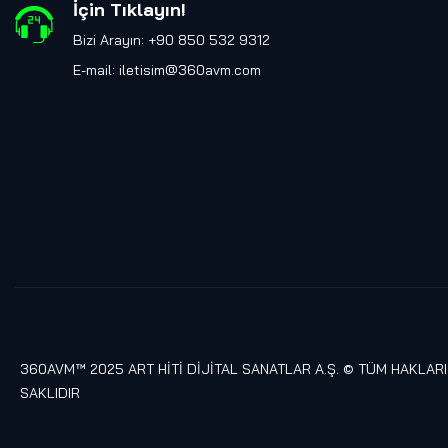
İçin Tıklayın
!
Bizi Arayın: +90 850 532 9312
E-mail:
iletisim@360avm.com
360AVM™ 2025 ART HİTİ DİJİTAL SANATLAR A.Ş. © TÜM HAKLARI
SAKLIDIR