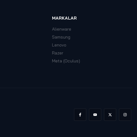
MARKALAR
Alienware
Samsung
Lenovo
Razer
Meta (Oculus)