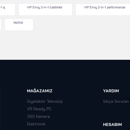
1 iş
HP Envy 2-in-1 özellikler
HP Envy 2-in-1 performance
laptop
MAĞAZAMIZ
YARDIM
Giyelebilir Teknoloji
Sıkça Sorulan
VR Ready PC
360 Kamera
Elektronik
HESABIM