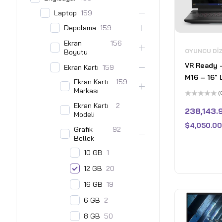
Laptop
159
Depolama
159
Ekran
156
OYUNCU DI
Boyutu
VR Ready –
Ekran Kartı
159
M16 – 16"
Ekran Kartı
159
240Hz Gam
Markası
(
AMD Ryzen
5
Ekran Kartı
2
üzerinden
238,143.
12GB Nvid
Modeli
0
oy
4080 GDDR
$
4,050.00
aldı
Grafik
92
DDR5 RAM
Bellek
1TB PCIe 4
10 GB
1
Home - Ko
12 GB
20
16 GB
19
6 GB
2
8 GB
50