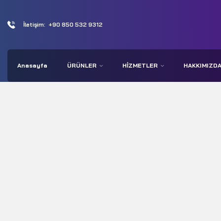
İletişim:
+90 850 532 9312
Anasayfa
ÜRÜNLER
HIZMETLER
HAKKIMIZD