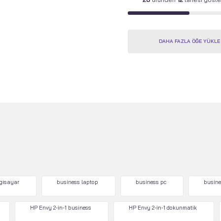
DAHA FAZLA ÖĞE YÜKLE
lgisayar
business laptop
business pc
busine
HP Envy 2-in-1 business
HP Envy 2-in-1 dokunmatik