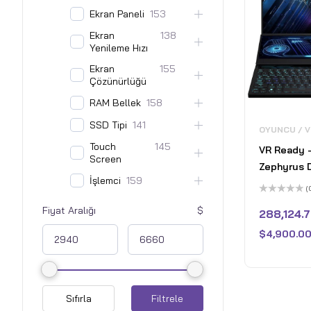
Ekran Paneli
153
Ekran
138
Yenileme Hızı
Ekran
155
Çözünürlüğü
RAM Bellek
158
SSD Tipi
141
OYUNCU / 
Touch
145
VR Ready 
Screen
Zephyrus D
İşlemci
159
IPS QHD+ 
(
Dokunmati
5
Fiyat Aralığı
üzerinden
288,124.
Laptop - 
0
oy
7945HX - 1
$
4,900.00
aldı
GeForce R
32GB DDR5
PCle 4 SSD
Sıfırla
Filtrele
- Siyah