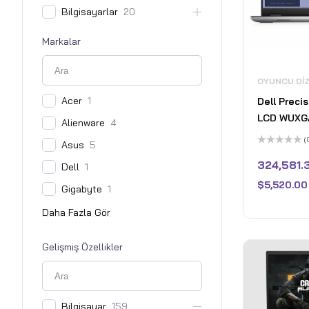
Bilgisayarlar
20
Markalar
OYUNCU DI
Acer
1
Dell Preci
LCD WUXGA 
Alienware
4
i9-13950HX
(
Asus
5
GeForce R
5
üzerinden
324,581.
Dell
1
Generatio
0
oy
SDRAM - 1
$
5,520.00
aldı
Gigabyte
1
- Win 11 Pr
Titan Grisi
Gelişmiş Özellikler
Bilgisayar
159