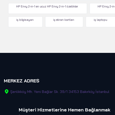
HP Envy 2-in-1 en ucuz HP Envy 2-in-1 özellikler
HP Envy 2-in-
iş bilgisayarı
iş ekran kartları
iş laptopu
MERKEZ ADRES
Şenlikköy Mh. Yeni Bağlar Sk. 39/1 34153 Bakırköy İstanbul
Müşteri Hizmetlerine Hemen Bağlanmak