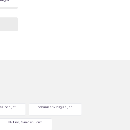
ss pc fiyat
dokunmatik bilgisayar
HP Envy 2-in-1 en ucuz