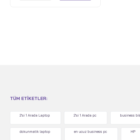
TÜM ETIKETLER:
2'si 1 Arada Laptop
2'si 1 Arada pc
business bi
dokunmatik laptop
en ucuz business pc
HP