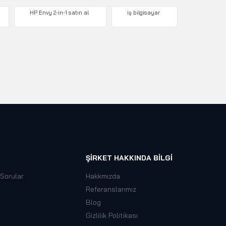
HP Envy 2-in-1 satın al
iş bilgisayar
ŞIRKET HAKKINDA BILGI
 Sorular
Hakkmızda
Referanslarımız
Blog
Gizlilik Politikası