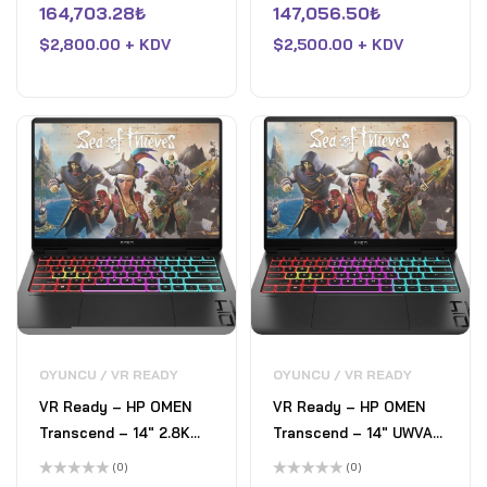
üzerinden
üzerinden
164,703.28
₺
147,056.50
₺
RTX 4050
7940HS - 8GB Nvidia
0
0
oy
oy
$
2,800.00 + KDV
GeForce RTX 4060 -
$
2,500.00 + KDV
aldı
aldı
16GB DDR5 RAM - 512GB
Pcle 4 SSD - Win 11
Home - Ayışığı Beyazı
OYUNCU / VR READY
OYUNCU / VR READY
VR Ready – HP OMEN
VR Ready – HP OMEN
Transcend – 14" 2.8K
Transcend – 14" UWVA
OLED 120Hz Gaming
QHD+ 120Hz Gaming
(0)
(0)
Laptop - Intel Core Ultra
Laptop - Intel Core Ultra