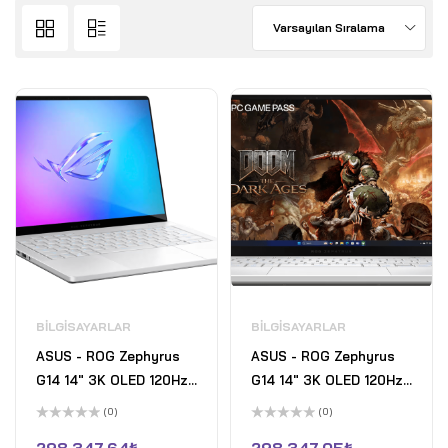
Varsayılan Sıralama
BILGISAYARLAR
BILGISAYARLAR
ASUS - ROG Zephyrus
ASUS - ROG Zephyrus
G14 14" 3K OLED 120Hz
G14 14" 3K OLED 120Hz
Gaming Laptop -
Gaming Laptop -
(0)
(0)
Copilot+ PC - AMD
Copilot+ PC - AMD
5
5
üzerinden
üzerinden