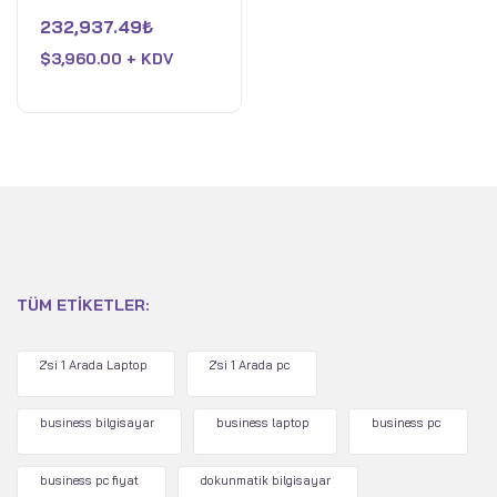
Ryzen 9 8945HS - 8GB
5
üzerinden
232,937.49
₺
Nvidia GeForce RTX
0
oy
4060 GDDR6 - 16GB
$
3,960.00 + KDV
aldı
DDR5 RAM 5600MHz -
1TB PCIe 4 M.2 SSD -
Win 11 Home - Siyah
TÜM ETIKETLER:
2'si 1 Arada Laptop
2'si 1 Arada pc
business bilgisayar
business laptop
business pc
business pc fiyat
dokunmatik bilgisayar