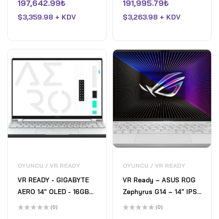
üzerinden
üzerinden
197,642.99
₺
191,995.79
₺
RAM - NVIDIA GeForce
32GB Memory - NVIDIA
0
0
oy
oy
RTX 5070 - 1TB SSD -
$
3,359.98 + KDV
GeForce RTX 5070 - 1TB
$
3,263.98 + KDV
aldı
aldı
Eclipse Gray
SSD - Shadow Black
OYUNCU / VR READY
OYUNCU / VR READY
VR READY - GIGABYTE
VR Ready – ASUS ROG
AERO 14" OLED - 16GB
Zephyrus G14 – 14" IPS
LPDDR5 - 1TB SSD -
QHD 165Hz Gaming
(0)
(0)
Intel i7-13700H - NVIDIA
Laptop - AMD Ryzen 9
5
5