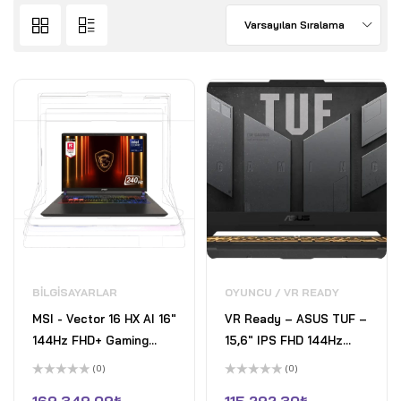
Varsayılan Sıralama
BILGISAYARLAR
OYUNCU / VR READY
MSI - Vector 16 HX AI 16"
VR Ready – ASUS TUF –
144Hz FHD+ Gaming
15,6" IPS FHD 144Hz
Laptop - Intel Ultra 7-
Gaming Laptop - Intel
(0)
(0)
255HX - GeForce RTX
Core i7 13620H - 8GB
5
5
üzerinden
üzerinden