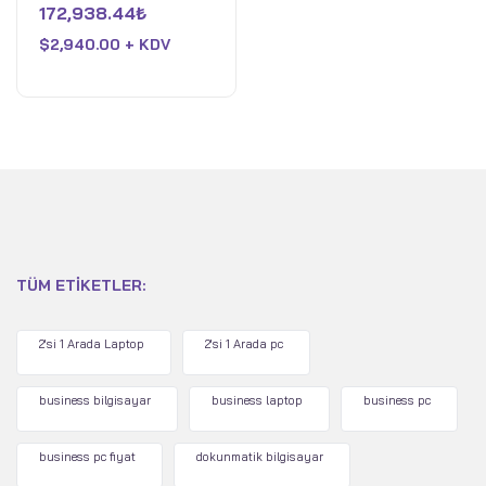
üzerinden
172,938.44
₺
12GB Nvidia GeForce
0
oy
RTX 4080 - 16GB DDR5
$
2,940.00 + KDV
aldı
RAM - 1TB Pcle 4 SSD -
Win 11 Home - Siyah
TÜM ETIKETLER:
2'si 1 Arada Laptop
2'si 1 Arada pc
business bilgisayar
business laptop
business pc
business pc fiyat
dokunmatik bilgisayar