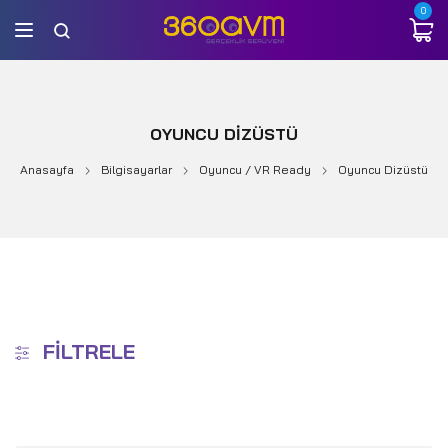
0
OYUNCU DIZÜSTÜ
Anasayfa
Bilgisayarlar
Oyuncu / VR Ready
Oyuncu Dizüstü
FILTRELE