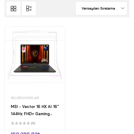
Varsayılan Sıralama
BILGISAYARLAR
MSI - Vector 16 HX AI 16"
144Hz FHD+ Gaming
Laptop - Intel Ultra 7-
(0)
255HX - GeForce RTX
5
üzerinden