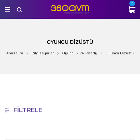
0
OYUNCU DIZÜSTÜ
Anasayfa
Bilgisayarlar
Oyuncu / VR Ready
Oyuncu Dizüstü
FILTRELE