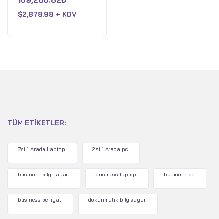
169,286.82
₺
5070Ti - 16GB Memory -
0
oy
1TBSSD - Cosmo Gray
$
2,878.98 + KDV
aldı
TÜM ETIKETLER:
2'si 1 Arada Laptop
2'si 1 Arada pc
business bilgisayar
business laptop
business pc
business pc fiyat
dokunmatik bilgisayar