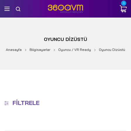
0
OYUNCU DIZÜSTÜ
Anasayfa
Bilgisayarlar
Oyuncu / VR Ready
Oyuncu Dizüstü
FILTRELE