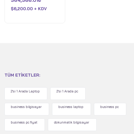
364,566.01
₺
12GB Nvidia GeForce
0
oy
RTX 3080 Tİ - 32GB
$
6,200.00 + KDV
aldı
DDR5 RAM - 2TB PCIe 3
SSD - Win 11 Home -
Gümüş
TÜM ETIKETLER:
2'si 1 Arada Laptop
2'si 1 Arada pc
business bilgisayar
business laptop
business pc
business pc fiyat
dokunmatik bilgisayar