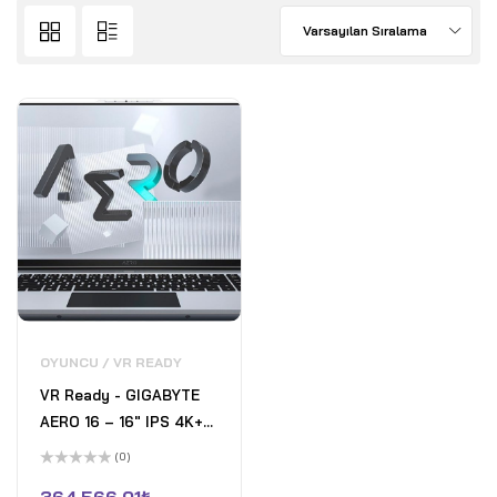
Varsayılan Sıralama
OYUNCU / VR READY
VR Ready - GIGABYTE
AERO 16 – 16" IPS 4K+
144 Hz Gaming Laptop -
(0)
Intel Core İ9-11980HK -
5
üzerinden