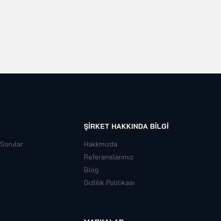
ŞIRKET HAKKINDA BILGI
 Sorular
Hakkmızda
Referanslarımız
Blog
Gizlilik Politikası