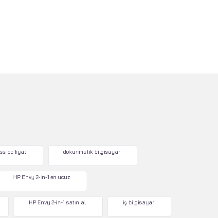
ss pc fiyat
dokunmatik bilgisayar
HP Envy 2-in-1 en ucuz
HP Envy 2-in-1 satın al
iş bilgisayar