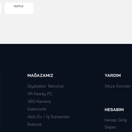
laptop
MAĞAZAMIZ
YARDIM
Giyelebilir Teknoloji
Sıkça Sorulan
VR Ready PC
360 Kamera
Elektronik
HESABIM
Akıllı Ev / İş Sistemleri
Hesap Girişi
Robotik
Sepet