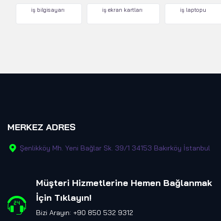
iş bilgisayarı
iş ekran kartları
iş laptopu
MERKEZ ADRES
Şenlikköy Mh. Yeni Bağlar Sk. 39/1 34153 Bakırköy İstanbul
Müşteri Hizmetlerine Hemen Bağlanmak
İçin Tıklayın
!
Bizi Arayın: +90 850 532 9312