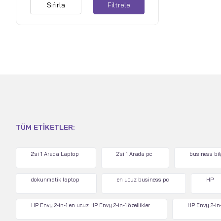
Sıfırla
Filtrele
TÜM ETIKETLER:
2'si 1 Arada Laptop
2'si 1 Arada pc
business bi
dokunmatik laptop
en ucuz business pc
HP
HP Envy 2-in-1 en ucuz HP Envy 2-in-1 özellikler
HP Envy 2-in-