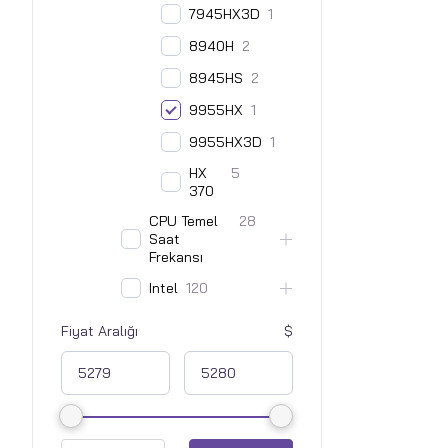
7945HX3D
1
8940H
2
8945HS
2
9955HX
1
9955HX3D
1
HX
5
370
CPU Temel
28
Saat
Frekansı
Intel
120
Fiyat Aralığı