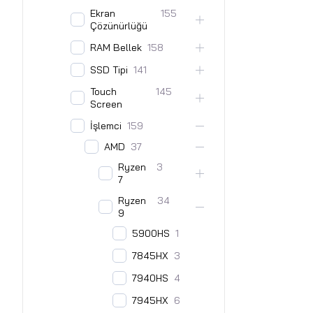
Ekran
155
Çözünürlüğü
RAM Bellek
158
SSD Tipi
141
Touch
145
Screen
İşlemci
159
AMD
37
Ryzen
3
7
Ryzen
34
9
5900HS
1
7845HX
3
7940HS
4
7945HX
6