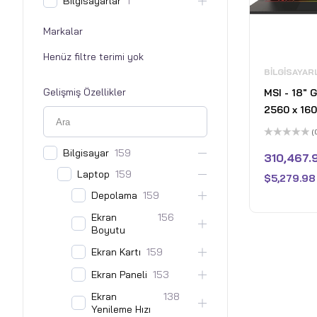
Bilgisayarlar
1
Markalar
BILGISAYAR
Gelişmiş Özellikler
MSI - 18" 
2560 x 160
AMD Ryzen
(
with 64GB
5
Bilgisayar
159
üzerinden
310,467.
GeForce R
0
oy
Laptop
159
TB SSD - 
$
5,279.98
aldı
Gray
Depolama
159
Ekran
156
Boyutu
Ekran Kartı
159
Ekran Paneli
153
Ekran
138
Yenileme Hızı