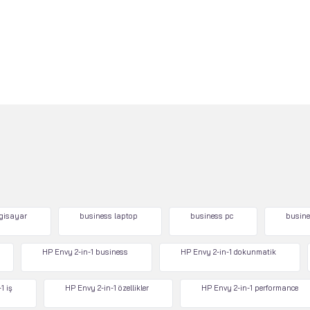
lgisayar
business laptop
business pc
busine
HP Envy 2-in-1 business
HP Envy 2-in-1 dokunmatik
1 iş
HP Envy 2-in-1 özellikler
HP Envy 2-in-1 performance