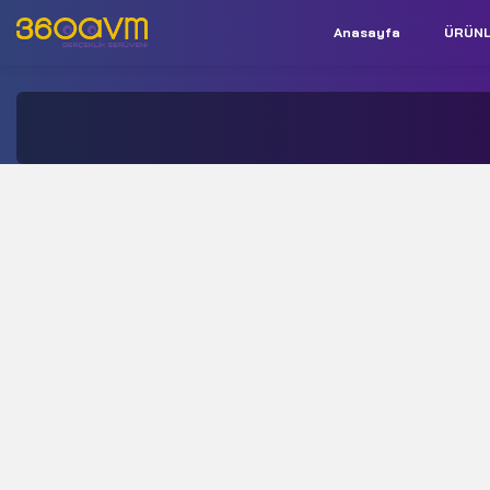
Anasayfa
ÜRÜN
İletişim:
+90 850 532 9312