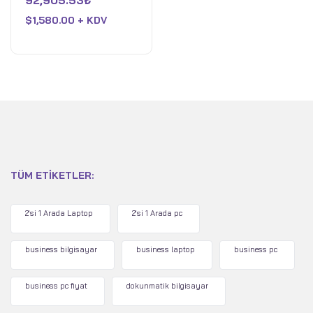
92,905.53
₺
8GB AMD Radeon RX
0
oy
7700S GDDR6 - 16GB
$
1,580.00 + KDV
aldı
DDR5 RAM 4800 MHz -
1TB PCIe 4 SSD - Win 11
Home - Off Black
TÜM ETIKETLER:
2'si 1 Arada Laptop
2'si 1 Arada pc
business bilgisayar
business laptop
business pc
business pc fiyat
dokunmatik bilgisayar