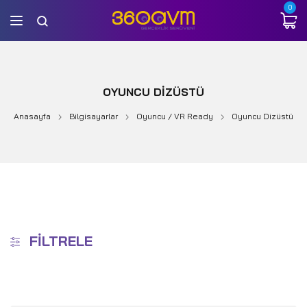
0
OYUNCU DIZÜSTÜ
Anasayfa
Bilgisayarlar
Oyuncu / VR Ready
Oyuncu Dizüstü
FILTRELE