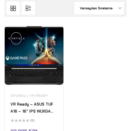
Varsayılan Sıralama
OYUNCU / VR READY
VR Ready – ASUS TUF
A16 – 16" IPS WUXGA
165Hz Gaming Laptop -
(0)
AMD Ryzen 7 7735HS -
5
üzerinden