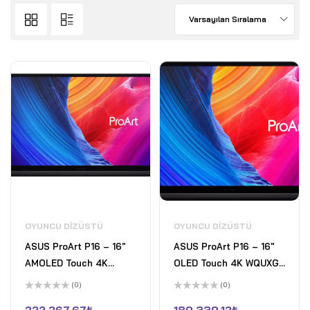
Varsayılan Sıralama
OYUNCU DIZÜSTÜ
OYUNCU DIZÜSTÜ
ASUS ProArt P16 – 16"
ASUS ProArt P16 – 16"
AMOLED Touch 4K
OLED Touch 4K WQUXGA
WQUXGA 60Hz Gaming
60Hz Dokunmatik
(0)
(0)
Laptop - AMD Ryzen AI
Copilot+Laptop - AMD
5
5
üzerinden
üzerinden