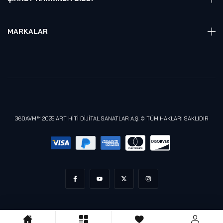
Hakkmızda
Referanslarımız
MARKALAR
Blog
Alienware
Gizlilik Politikası
Samsung
Lenovo
Razer
Meta (Oculus)
360AVM™ 2025 ART HİTİ DİJİTAL SANATLAR A.Ş. © TÜM HAKLARI SAKLIDIR