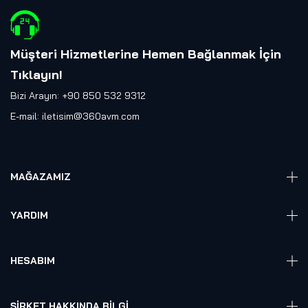
Müşteri Hizmetlerine Hemen Bağlanmak İçin
Tıklayın
!
Bizi Arayın: +90 850 532 9312
E-mail:
iletisim@360avm.com
MAĞAZAMIZ
Giyelebilir Teknoloji
YARDIM
VR Ready PC
360 Kamera
Sıkça Sorulan Sorular
Elektronik
HESABIM
Akıllı Ev / İş Sistemleri
Hesap Girişi
Robotik
Sepet
ŞIRKET HAKKINDA BILGI