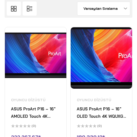
Varsayılan Sıralama
OYUNCU DIZÜSTÜ
OYUNCU DIZÜSTÜ
ASUS ProArt P16 – 16"
ASUS ProArt P16 – 16"
AMOLED Touch 4K
OLED Touch 4K WQUXGA
WQUXGA 60Hz Gaming
60Hz Dokunmatik
(0)
(0)
Laptop - AMD Ryzen AI
Copilot+Laptop - AMD
5
5
üzerinden
üzerinden