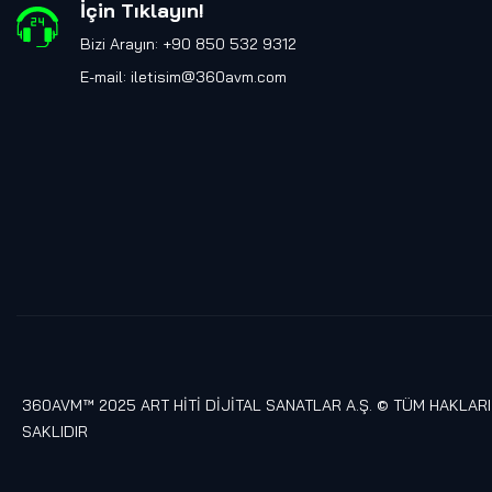
İçin Tıklayın
!
Bizi Arayın: +90 850 532 9312
E-mail:
iletisim@360avm.com
360AVM™ 2025 ART HİTİ DİJİTAL SANATLAR A.Ş. © TÜM HAKLARI
SAKLIDIR