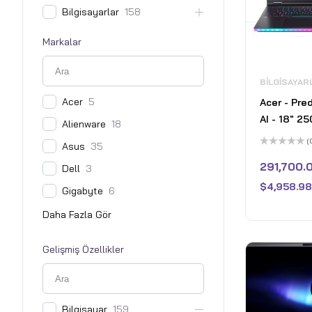
Bilgisayarlar
158
Markalar
BILGISAYAR
Acer
5
Acer - Pre
AI - 18" 2
Alienware
18
Laptop - 2
(
Asus
35
Intel Core 
5
üzerinden
291,700.
Dell
3
NVIDIA Ge
0
oy
5080 – 32
$
4,958.98
aldı
Gigabyte
6
Abyssal Bl
Gelişmiş Özellikler
Bilgisayar
159