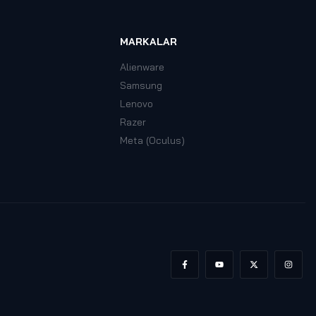
MARKALAR
Alienware
Samsung
Lenovo
Razer
Meta (Oculus)