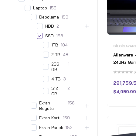
Laptop
159
Depolama
159
HDD
2
SSD
158
1TB
104
BILGISAYAR
2 TB
48
Alienware 
240Hz Gam
256
1
GB
WQXGA - In
(
9 275HX w
5
4 TB
3
üzerinden
291,759.5
Memory - 
0
512
2
oy
GeForce RT
$
4,959.99
aldı
GB
2TB SSD - 
Ekran
156
Boyutu
Ekran Kartı
159
Ekran Paneli
153