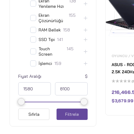
Ekran
138
Yenileme Hızı
Ekran
155
Çözünürlüğü
RAM Bellek
158
SSD Tipi
141
Touch
145
Screen
OYUNCU / 
İşlemci
159
ASUS - ROG
2.5K 240H
Fiyat Aralığı
Laptop - 
(
9955HX3D 
5
üzerinden
216,466.
RAM - NVI
0
oy
RTX 5070 T
$
3,679.99
aldı
Eclipse Gr
Sıfırla
Filtrele
- Fair