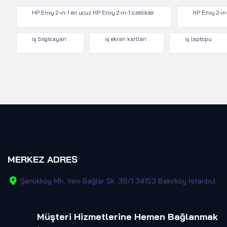
HP Envy 2-in-1 en ucuz HP Envy 2-in-1 özellikler
HP Envy 2-in-
iş bilgisayarı
iş ekran kartları
iş laptopu
MERKEZ ADRES
Şenlikköy Mh. Yeni Bağlar Sk. 39/1 34153 Bakırköy İstanbul
Müşteri Hizmetlerine Hemen Bağlanmak