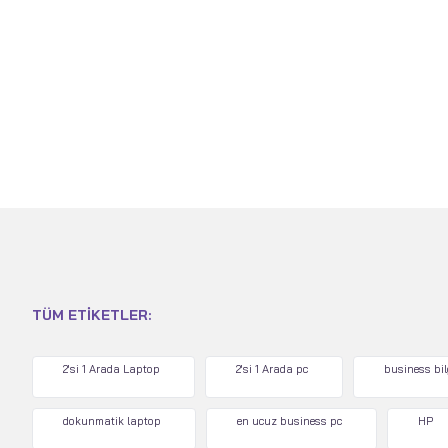
TÜM ETIKETLER:
2'si 1 Arada Laptop
2'si 1 Arada pc
business bi
dokunmatik laptop
en ucuz business pc
HP