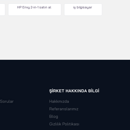
HP Envy 2-in-1 satın al
iş bilgisayar
ŞIRKET HAKKINDA BILGI
 Sorular
Hakkmızda
Referanslarımız
Blog
Gizlilik Politikası