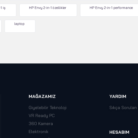
1 iş
HP Envy 2-in-1 özellikler
HP Envy 2-in-1 performance
laptop
MAĞAZAMIZ
YARDIM
Giyelebilir Teknoloji
Sıkça Sorulan
VR Ready PC
360 Kamera
Elektronik
HESABIM