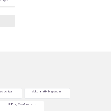
ss pc fiyat
dokunmatik bilgisayar
HP Envy 2-in-1 en ucuz