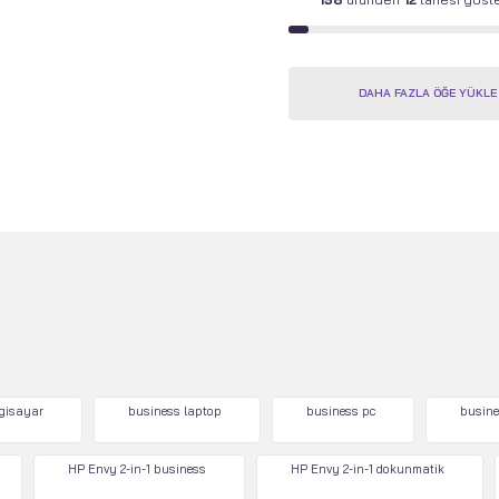
DAHA FAZLA ÖĞE YÜKLE
lgisayar
business laptop
business pc
busine
HP Envy 2-in-1 business
HP Envy 2-in-1 dokunmatik