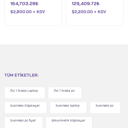
üzerinden
üzerinden
164,703.28
₺
129,409.72
₺
Nvidia GeForce RTX
14650HX - 8GB Nvidia
0
0
oy
oy
4070 - 16GB DDR5 RAM
$
2,800.00 + KDV
GeForce RTX 4060 -
$
2,200.00 + KDV
aldı
aldı
- 1TB Pcle 4 SSD - Win 11
32GB DDR5 RAM - 1TB
Home - Siyah
Pcle 4 SSD - Win 11
Home - Siyah
TÜM ETIKETLER:
2'si 1 Arada Laptop
2'si 1 Arada pc
business bilgisayar
business laptop
business pc
business pc fiyat
dokunmatik bilgisayar