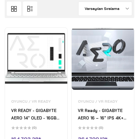
Varsayılan Sıralama
OYUNCU / VR READY
OYUNCU / VR READY
VR READY - GIGABYTE
VR Ready - GIGABYTE
AERO 14" OLED - 16GB
AERO 16 – 16" IPS 4K+
LPDDR5 - 1TB SSD -
144 Hz Gaming Laptop -
(0)
(0)
Intel i7-13700H - NVIDIA
Intel Core İ9-11980HK -
5
5
üzerinden
üzerinden