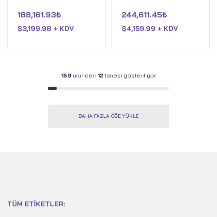
HX - 16GB RAM - NVIDIA
9 HX - 32GB RAM -
5
5
üzerinden
üzerinden
188,161.93
₺
244,611.45
₺
GeForce RTX 5070 Ti -
NVIDIA GeForce RTX
0
0
oy
oy
1TB SSD - Eclipse Grey
$
3,199.98 + KDV
5080 - 2TB SSD -
$
4,159.99 + KDV
aldı
aldı
Eclipse Grey
159
üründen
12
tanesi gösteriliyor
DAHA FAZLA ÖĞE YÜKLE
TÜM ETIKETLER: