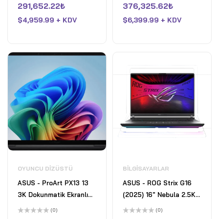
üzerinden
üzerinden
291,652.22
₺
376,325.62
₺
32GB Memory - NVIDIA
64GB Memory - NVIDIA
0
0
oy
oy
GeForce RTX 5070 Ti -
$
4,959.99 + KDV
GeForce RTX 5090 -
$
6,399.99 + KDV
aldı
aldı
2TB SSD - Liquid Teal
2TB SDD - Liquid Teal
OYUNCU DIZÜSTÜ
BILGISAYARLAR
ASUS - ProArt PX13 13
ASUS - ROG Strix G16
3K Dokunmatik Ekranlı
(2025) 16" Nebula 2.5K
Dizüstü Bilgisayar -
240Hz Gaming Laptop-
(0)
(0)
Copilot+ PC - AMD
Intel Core Ultra 9