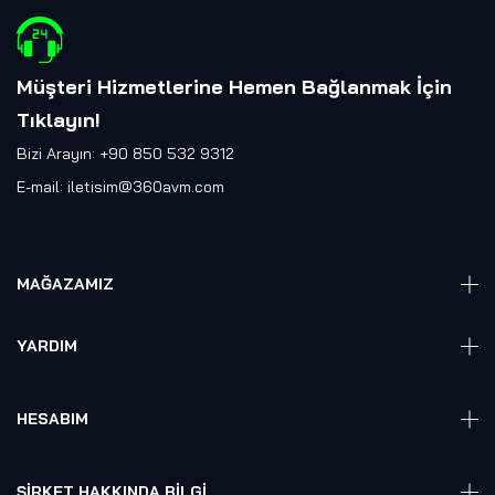
Müşteri Hizmetlerine Hemen Bağlanmak İçin
Tıklayın
!
Bizi Arayın: +90 850 532 9312
E-mail:
iletisim@360avm.com
MAĞAZAMIZ
Giyelebilir Teknoloji
YARDIM
VR Ready PC
360 Kamera
Sıkça Sorulan Sorular
Elektronik
HESABIM
Akıllı Ev / İş Sistemleri
Hesap Girişi
Robotik
Sepet
ŞIRKET HAKKINDA BILGI