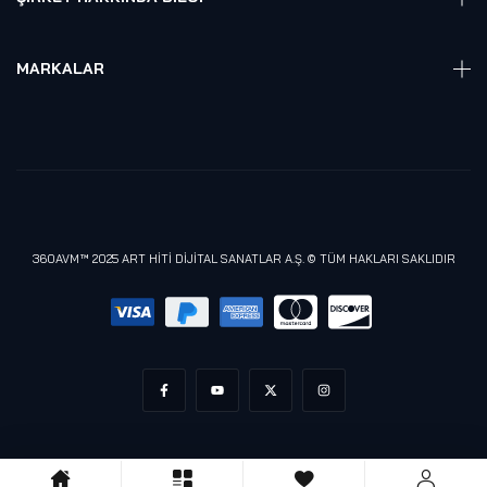
Hakkmızda
Referanslarımız
MARKALAR
Blog
Alienware
Gizlilik Politikası
Samsung
Lenovo
Razer
Meta (Oculus)
360AVM™ 2025 ART HİTİ DİJİTAL SANATLAR A.Ş. © TÜM HAKLARI SAKLIDIR