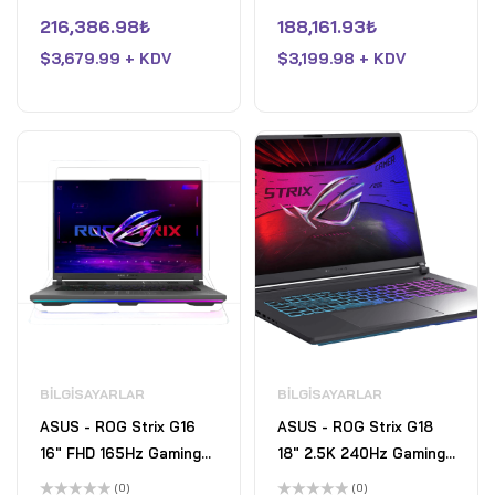
9955HX3D with 32GB
HX - 16GB RAM - NVIDIA
5
5
üzerinden
üzerinden
216,386.98
₺
188,161.93
₺
RAM - NVIDIA GeForce
GeForce RTX 5070 Ti -
0
0
oy
oy
RTX 5070 Ti - 1TB SSD -
$
3,679.99 + KDV
1TB SSD - Eclipse Grey
$
3,199.98 + KDV
aldı
aldı
Eclipse Gray - Open Box
- Fair
BILGISAYARLAR
BILGISAYARLAR
ASUS - ROG Strix G16
ASUS - ROG Strix G18
16" FHD 165Hz Gaming
18" 2.5K 240Hz Gaming
Laptop - AMD Ryzen 9
Laptop - Intel Core Ultra
(0)
(0)