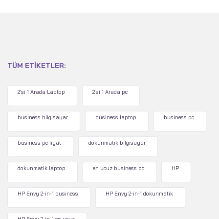
TÜM ETIKETLER:
2'si 1 Arada Laptop
2'si 1 Arada pc
business bilgisayar
business laptop
business pc
business pc fiyat
dokunmatik bilgisayar
dokunmatik laptop
en ucuz business pc
HP
HP Envy 2-in-1 business
HP Envy 2-in-1 dokunmatik