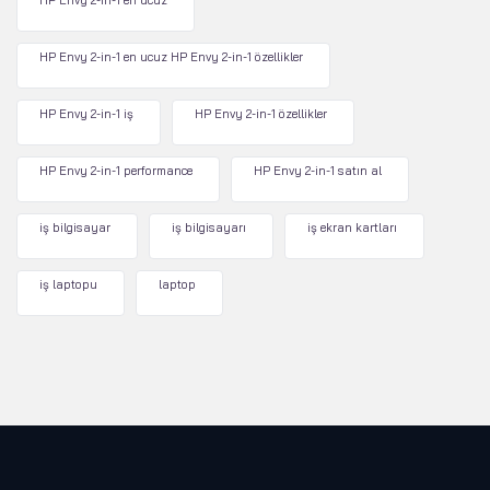
HP Envy 2-in-1 en ucuz
HP Envy 2-in-1 en ucuz HP Envy 2-in-1 özellikler
HP Envy 2-in-1 iş
HP Envy 2-in-1 özellikler
HP Envy 2-in-1 performance
HP Envy 2-in-1 satın al
iş bilgisayar
iş bilgisayarı
iş ekran kartları
iş laptopu
laptop