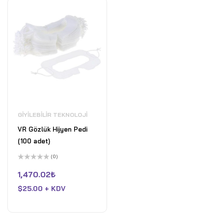
GIYILEBILIR TEKNOLOJI
VR Gözlük Hijyen Pedi
(100 adet)
(0)
5
üzerinden
1,470.02
₺
0
oy
$
25.00 + KDV
aldı