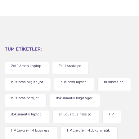
TÜM ETIKETLER:
2'si 1 Arada Laptop
2'si 1 Arada pc
business bilgisayar
business laptop
business pc
business pc fiyat
dokunmatik bilgisayar
dokunmatik laptop
en ucuz business pc
HP
HP Envy 2-in-1 business
HP Envy 2-in-1 dokunmatik