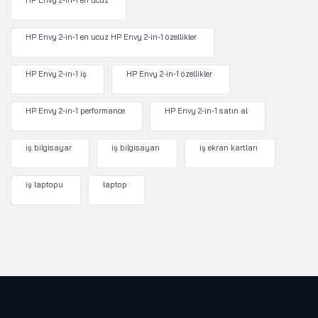
HP Envy 2-in-1 en ucuz
HP Envy 2-in-1 en ucuz HP Envy 2-in-1 özellikler
HP Envy 2-in-1 iş
HP Envy 2-in-1 özellikler
HP Envy 2-in-1 performance
HP Envy 2-in-1 satın al
iş bilgisayar
iş bilgisayarı
iş ekran kartları
iş laptopu
laptop