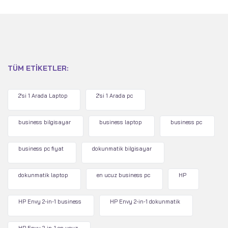
TÜM ETIKETLER:
2'si 1 Arada Laptop
2'si 1 Arada pc
business bilgisayar
business laptop
business pc
business pc fiyat
dokunmatik bilgisayar
dokunmatik laptop
en ucuz business pc
HP
HP Envy 2-in-1 business
HP Envy 2-in-1 dokunmatik