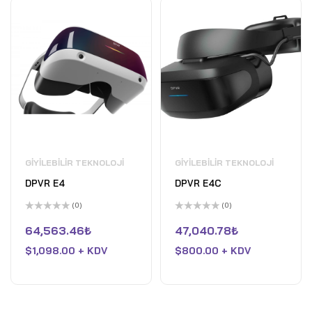
GIYILEBILIR TEKNOLOJI
GIYILEBILIR TEKNOLOJI
DPVR E4
DPVR E4C
(0)
(0)
5
5
üzerinden
üzerinden
64,563.46
₺
47,040.78
₺
0
0
oy
oy
$
1,098.00 + KDV
$
800.00 + KDV
aldı
aldı