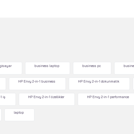
lgisayar
business laptop
business pc
busine
HP Envy 2-in-1 business
HP Envy 2-in-1 dokunmatik
1 iş
HP Envy 2-in-1 özellikler
HP Envy 2-in-1 performance
laptop