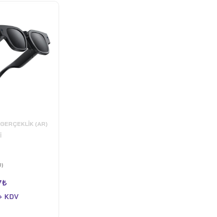
 GERÇEKLIK (AR)
I
0)
7
₺
 + KDV