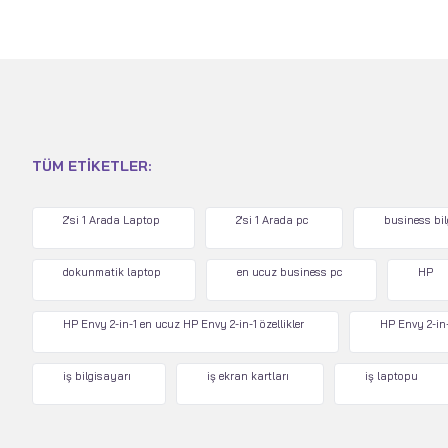
TÜM ETIKETLER:
2'si 1 Arada Laptop
2'si 1 Arada pc
business bi
dokunmatik laptop
en ucuz business pc
HP
HP Envy 2-in-1 en ucuz HP Envy 2-in-1 özellikler
HP Envy 2-in-
iş bilgisayarı
iş ekran kartları
iş laptopu