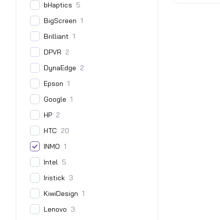
bHaptics
5
BigScreen
1
Brilliant
1
DPVR
2
DynaEdge
2
Epson
1
Google
1
HP
2
HTC
20
INMO
1
Intel
5
Iristick
3
KiwiDesign
1
Lenovo
3