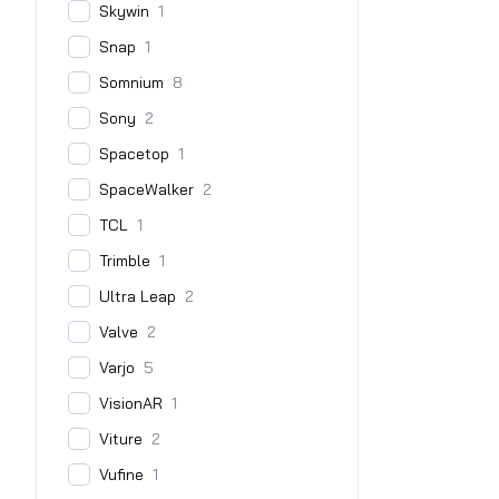
Skywin
1
Snap
1
Somnium
8
Sony
2
Spacetop
1
SpaceWalker
2
TCL
1
Trimble
1
Ultra Leap
2
Valve
2
Varjo
5
VisionAR
1
Viture
2
Vufine
1