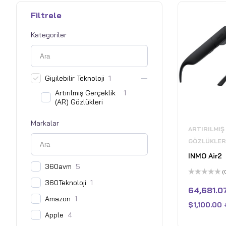
Filtrele
Kategoriler
Giyilebilir Teknoloji
1
Artırılmış Gerçeklik
1
(AR) Gözlükleri
Markalar
ARTIRILMIŞ
GÖZLÜKLER
INMO Air2
360avm
5
(
5
360Teknoloji
1
üzerinden
64,681.0
0
Amazon
1
oy
$
1,100.00
aldı
Apple
4