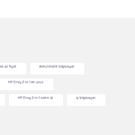
ss pc fiyat
dokunmatik bilgisayar
HP Envy 2-in-1 en ucuz
HP Envy 2-in-1 satın al
iş bilgisayar