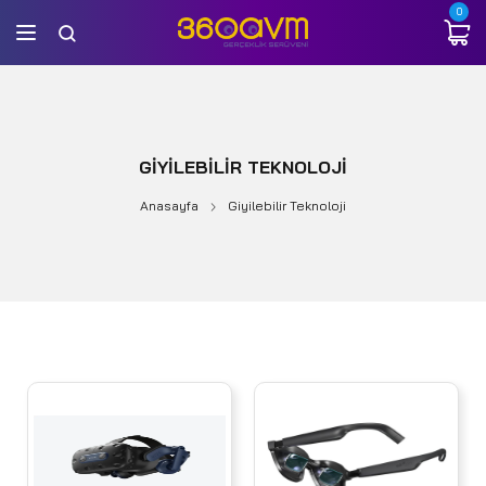
0
GIYILEBILIR TEKNOLOJI
Anasayfa
Giyilebilir Teknoloji