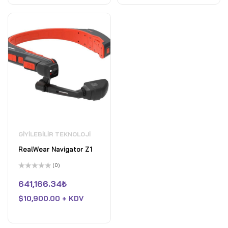
GIYILEBILIR TEKNOLOJI
RealWear Navigator Z1
(0)
5
üzerinden
641,166.34
₺
0
oy
$
10,900.00 + KDV
aldı