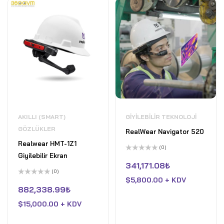
AKILLI (SMART)
GIYILEBILIR TEKNOLOJI
GÖZLÜKLER
RealWear Navigator 520
Realwear HMT-1Z1
(0)
Giyilebilir Ekran
5
üzerinden
341,171.08
₺
0
(0)
oy
$
5,800.00 + KDV
5
aldı
üzerinden
882,338.99
₺
0
oy
$
15,000.00 + KDV
aldı