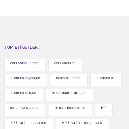
TÜM ETIKETLER:
2'si 1 Arada Laptop
2'si 1 Arada pc
business bilgisayar
business laptop
business pc
business pc fiyat
dokunmatik bilgisayar
dokunmatik laptop
en ucuz business pc
HP
HP Envy 2-in-1 business
HP Envy 2-in-1 dokunmatik