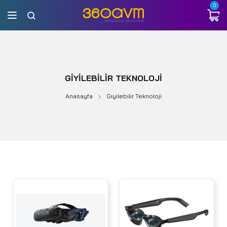
0
GIYILEBILIR TEKNOLOJI
Anasayfa
Giyilebilir Teknoloji