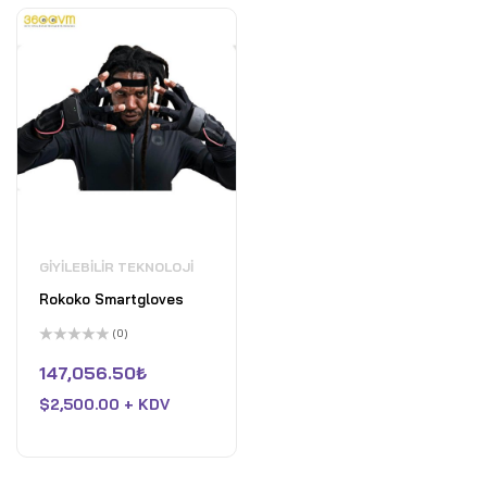
GIYILEBILIR TEKNOLOJI
Rokoko Smartgloves
(0)
5
üzerinden
147,056.50
₺
0
oy
$
2,500.00 + KDV
aldı