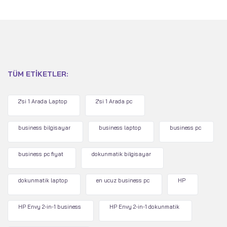
TÜM ETIKETLER:
2'si 1 Arada Laptop
2'si 1 Arada pc
business bilgisayar
business laptop
business pc
business pc fiyat
dokunmatik bilgisayar
dokunmatik laptop
en ucuz business pc
HP
HP Envy 2-in-1 business
HP Envy 2-in-1 dokunmatik