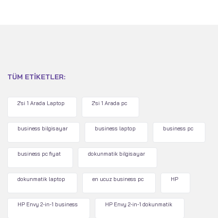
TÜM ETIKETLER:
2'si 1 Arada Laptop
2'si 1 Arada pc
business bilgisayar
business laptop
business pc
business pc fiyat
dokunmatik bilgisayar
dokunmatik laptop
en ucuz business pc
HP
HP Envy 2-in-1 business
HP Envy 2-in-1 dokunmatik