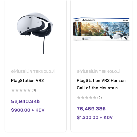
GIYILEBILIR TEKNOLOJI
GIYILEBILIR TEKNOLOJI
PlayStation VR2
PlayStation VR2 Horizon
Call of the Mountain
(0)
Paketi
5
(0)
üzerinden
52,940.34
₺
0
5
oy
üzerinden
76,469.38
₺
$
900.00 + KDV
aldı
0
oy
$
1,300.00 + KDV
aldı