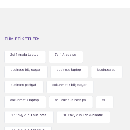
TÜM ETIKETLER:
2'si 1 Arada Laptop
2'si 1 Arada pc
business bilgisayar
business laptop
business pc
business pc fiyat
dokunmatik bilgisayar
dokunmatik laptop
en ucuz business pc
HP
HP Envy 2-in-1 business
HP Envy 2-in-1 dokunmatik