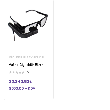
GIYILEBILIR TEKNOLOJI
Vufine Giyilebilir Ekran
(0)
5
üzerinden
32,340.53
₺
0
oy
$
550.00 + KDV
aldı