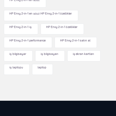
HP Envy 2-in-1 en ucuz
HP Envy 2-in-1 en ucuz HP Envy 2-in-1 özellikler
HP Envy 2-in-1 iş
HP Envy 2-in-1 özellikler
HP Envy 2-in-1 performance
HP Envy 2-in-1 satın al
iş bilgisayar
iş bilgisayarı
iş ekran kartları
iş laptopu
laptop