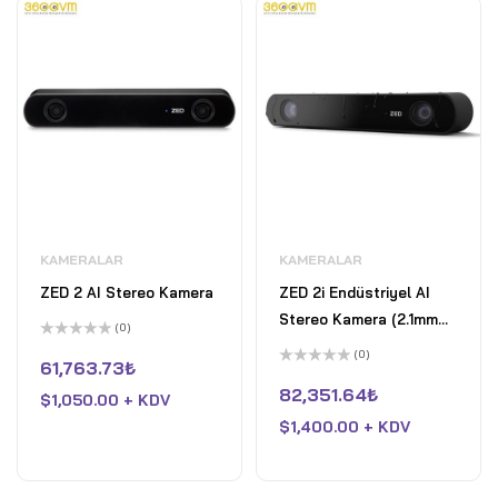
KAMERALAR
KAMERALAR
ZED 2 AI Stereo Kamera
ZED 2i Endüstriyel AI
Stereo Kamera (2.1mm
(0)
Polarizeli, 1.5m Kablo)
5
(0)
üzerinden
61,763.73
₺
0
5
oy
üzerinden
82,351.64
₺
$
1,050.00 + KDV
aldı
0
oy
$
1,400.00 + KDV
aldı