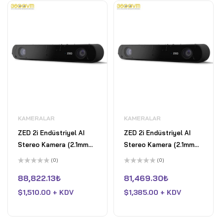
KAMERALAR
KAMERALAR
ZED 2i Endüstriyel AI
ZED 2i Endüstriyel AI
Stereo Kamera (2.1mm
Stereo Kamera (2.1mm
Polarizeli, 10m Kablo)
Polarizeli, 30cm Kablo)
(0)
(0)
5
5
üzerinden
üzerinden
88,822.13
₺
81,469.30
₺
0
0
oy
oy
$
1,510.00 + KDV
$
1,385.00 + KDV
aldı
aldı