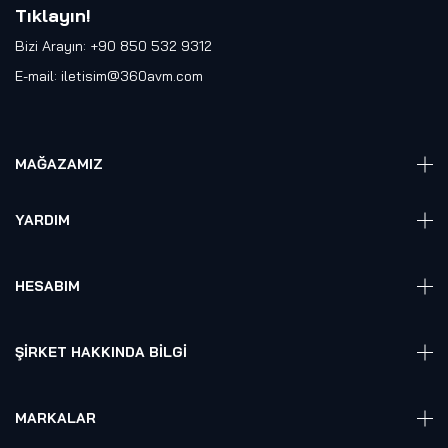
Tıklayın
!
Bizi Arayın: +90 850 532 9312
E-mail:
iletisim@360avm.com
MAĞAZAMIZ
Giyelebilir Teknoloji
YARDIM
VR Ready PC
360 Kamera
Sıkça Sorulan Sorular
Elektronik
HESABIM
Akıllı Ev / İş Sistemleri
Hesap Girişi
Robotik
Sepet
ŞIRKET HAKKINDA BILGI
Hakkmızda
Referanslarımız
MARKALAR
Blog