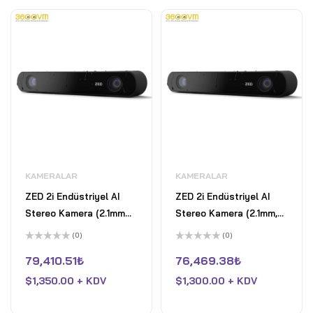
KAMERALAR
KAMERALAR
ZED 2i Endüstriyel AI
ZED 2i Endüstriyel AI
Stereo Kamera (2.1mm
Stereo Kamera (2.1mm,
Polarizeli)
1.5m kablo)
(0)
(0)
5
5
üzerinden
üzerinden
79,410.51
₺
76,469.38
₺
0
0
oy
oy
$
1,350.00 + KDV
$
1,300.00 + KDV
aldı
aldı