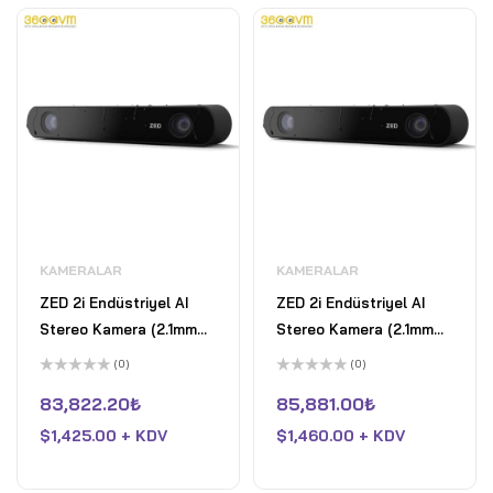
KAMERALAR
KAMERALAR
ZED 2i Endüstriyel AI
ZED 2i Endüstriyel AI
Stereo Kamera (2.1mm
Stereo Kamera (2.1mm
Polarizeli, 3m Kablo)
Polarizeli, 5m Kablo)
(0)
(0)
5
5
üzerinden
üzerinden
83,822.20
₺
85,881.00
₺
0
0
oy
oy
$
1,425.00 + KDV
$
1,460.00 + KDV
aldı
aldı