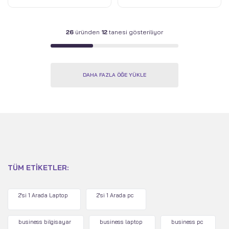
26
üründen
12
tanesi gösteriliyor
DAHA FAZLA ÖĞE YÜKLE
TÜM ETIKETLER:
2'si 1 Arada Laptop
2'si 1 Arada pc
business bilgisayar
business laptop
business pc