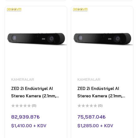
KAMERALAR
KAMERALAR
ZED 2i Endüstriyel AI
ZED 2i Endüstriyel AI
Stereo Kamera (2.1mm,
Stereo Kamera (2.1mm,
10m kablo)
30cm kablo)
(0)
(0)
5
5
üzerinden
üzerinden
82,939.87
₺
75,587.04
₺
0
0
oy
oy
$
1,410.00 + KDV
$
1,285.00 + KDV
aldı
aldı