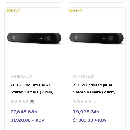
KAMERALAR
KAMERALAR
ZED 2i Endüstriyel AI
ZED 2i Endüstriyel AI
Stereo Kamera (2.1mm,
Stereo Kamera (2.1mm,
3m kablo)
5m kablo)
(0)
(0)
5
5
üzerinden
üzerinden
77,645.83
₺
79,998.74
₺
0
0
oy
oy
$
1,320.00 + KDV
$
1,360.00 + KDV
aldı
aldı