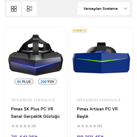
Varsayılan Sıralama
GIYILEBILIR TEKNOLOJI
GIYILEBILIR TEKNOLOJI
Pimax 5K Plus PC VR
Pimax Artisan PC VR
Sanal Gerçeklik Gözlüğü
Başlık
(0)
(0)
5
5
üzerinden
üzerinden