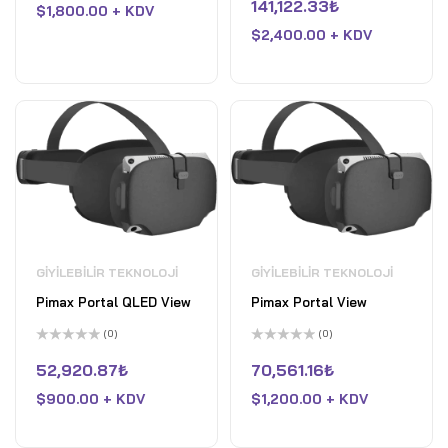
oy
üzerinden
141,122.33
₺
$
1,800.00 + KDV
aldı
0
oy
$
2,400.00 + KDV
aldı
GIYILEBILIR TEKNOLOJI
GIYILEBILIR TEKNOLOJI
Pimax Portal QLED View
Pimax Portal View
(0)
(0)
5
5
üzerinden
üzerinden
52,920.87
₺
70,561.16
₺
0
0
oy
oy
$
900.00 + KDV
$
1,200.00 + KDV
aldı
aldı