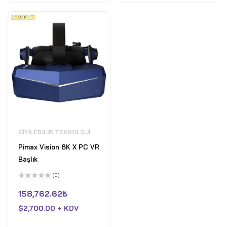
GIYILEBILIR TEKNOLOJI
Pimax Vision 8K X PC VR
Başlık
(0)
5
üzerinden
158,762.62
₺
0
oy
$
2,700.00 + KDV
aldı