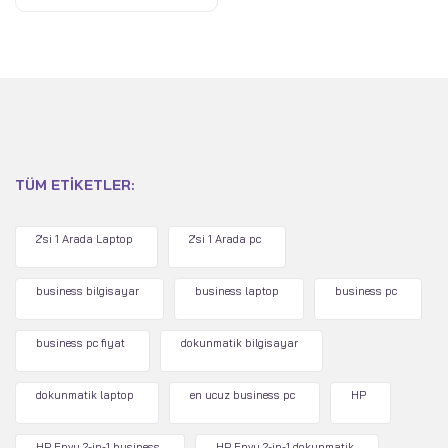
TÜM ETIKETLER:
2'si 1 Arada Laptop
2'si 1 Arada pc
business bilgisayar
business laptop
business pc
business pc fiyat
dokunmatik bilgisayar
dokunmatik laptop
en ucuz business pc
HP
HP Envy 2-in-1 business
HP Envy 2-in-1 dokunmatik