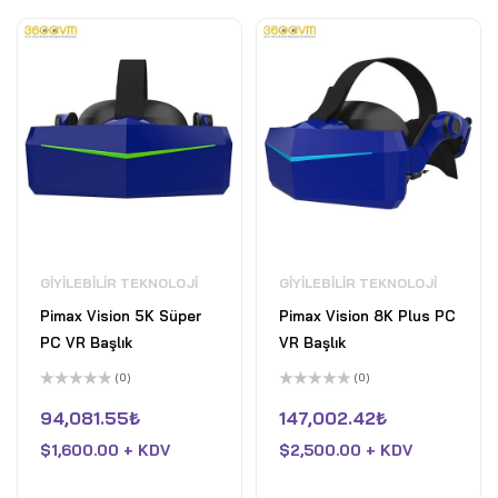
GIYILEBILIR TEKNOLOJI
GIYILEBILIR TEKNOLOJI
Pimax Vision 5K Süper
Pimax Vision 8K Plus PC
PC VR Başlık
VR Başlık
(0)
(0)
5
5
üzerinden
üzerinden
94,081.55
₺
147,002.42
₺
0
0
oy
oy
$
1,600.00 + KDV
$
2,500.00 + KDV
aldı
aldı