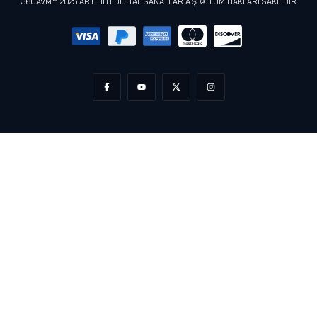
360AVM™ 2025 ART HİTİ DİJİTAL SANATLAR A.Ş. © TÜM HAKLARI SAKLIDIR