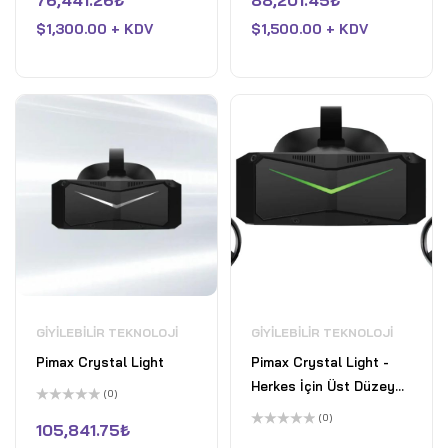
76,441.26
₺
88,201.45
₺
0
0
oy
oy
$
1,300.00 + KDV
$
1,500.00 + KDV
aldı
aldı
GIYILEBILIR TEKNOLOJI
GIYILEBILIR TEKNOLOJI
Pimax Crystal Light
Pimax Crystal Light -
Herkes İçin Üst Düzey
(0)
PC VR Başlığı
5
(0)
üzerinden
105,841.75
₺
0
5